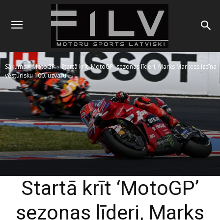
Sākums
MotoGP
Startā krīt 'MotoGP' sezonas līderi, Marks Markess izcīna
vēsturisku 100. uzvaru
Startā krīt ‘MotoGP’
sezonas līderi, Marks