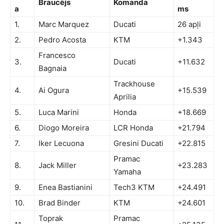
Braucējs
Komanda
a
ms
1.
Marc Marquez
Ducati
26 apļi
2.
Pedro Acosta
KTM
+1.343
Francesco
3.
Ducati
+11.632
Bagnaia
Trackhouse
4.
Ai Ogura
+15.539
Aprilia
5.
Luca Marini
Honda
+18.669
6.
Diogo Moreira
LCR Honda
+21.794
7.
Iker Lecuona
Gresini Ducati
+22.815
Pramac
8.
Jack Miller
+23.283
Yamaha
9.
Enea Bastianini
Tech3 KTM
+24.491
10.
Brad Binder
KTM
+24.601
Toprak
Pramac