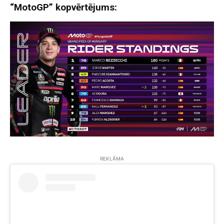
“MotoGP” kopvērtējums:
REKLĀMA