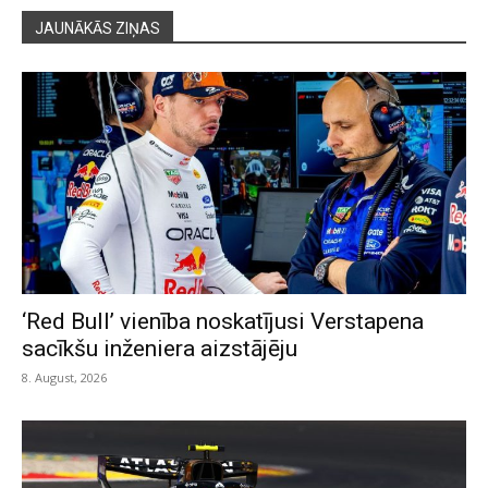
JAUNĀKĀS ZIŅAS
‘Red Bull’ vienība noskatījusi Verstapena
sacīkšu inženiera aizstājēju
8. August, 2026