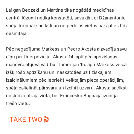
Lai gan Bedzeki un Martins tika nogādāti medicīnas
centrā, lūzumi netika konstatēti, savukārt di Džanantonio
spēja turpināt sacīksti un no pēdējās vietas pakāpties līdz
desmitajai.
Pēc negadījuma Markess un Pedro Akosta aizvadīja savu
cīņu par līderpozīciju. Akosta 14. aplī pēc apdzīšanas
manevra atguva vadību. Tomēr jau 15. aplī Markess veica
izšķirošo apdzīšanu un, neskatoties uz fiziskajiem
izaicinājumiem pēc iepriekš veiktajām pleca operācijām,
spēja palielināt pārsvaru un izcīnīt uzvaru. Akosta sacīksti
noslēdza otrajā vietā, bet Frančesko Bagnaija izcīnīja
trešo vietu.
TAKE TWO 🎬