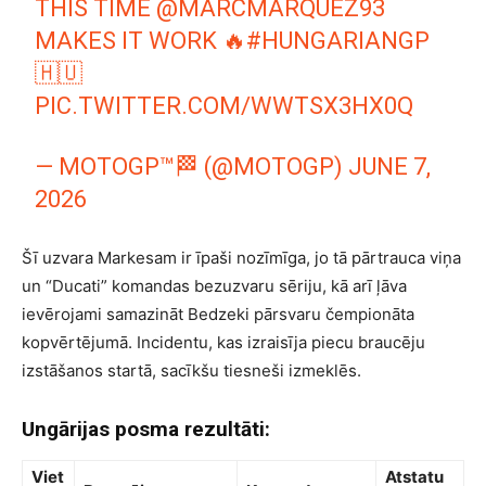
THIS TIME
@MARCMARQUEZ93
MAKES IT WORK 🔥
#HUNGARIANGP
🇭🇺
PIC.TWITTER.COM/WWTSX3HX0Q
— MOTOGP™🏁 (@MOTOGP)
JUNE 7,
2026
Šī uzvara Markesam ir īpaši nozīmīga, jo tā pārtrauca viņa
un “Ducati” komandas bezuzvaru sēriju, kā arī ļāva
ievērojami samazināt Bedzeki pārsvaru čempionāta
kopvērtējumā. Incidentu, kas izraisīja piecu braucēju
izstāšanos startā, sacīkšu tiesneši izmeklēs.
Ungārijas posma rezultāti:
Viet
Atstatu