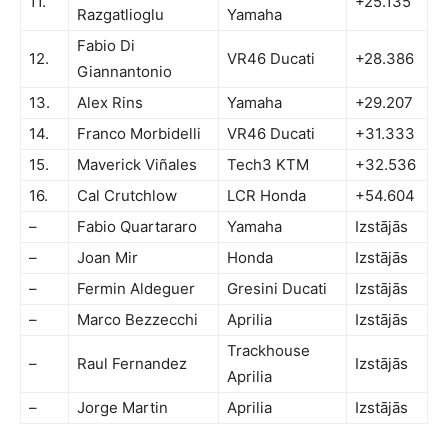
11.
+25.135
Razgatlioglu
Yamaha
Fabio Di
12.
VR46 Ducati
+28.386
Giannantonio
13.
Alex Rins
Yamaha
+29.207
14.
Franco Morbidelli
VR46 Ducati
+31.333
15.
Maverick Viñales
Tech3 KTM
+32.536
16.
Cal Crutchlow
LCR Honda
+54.604
–
Fabio Quartararo
Yamaha
Izstājās
–
Joan Mir
Honda
Izstājās
–
Fermin Aldeguer
Gresini Ducati
Izstājās
–
Marco Bezzecchi
Aprilia
Izstājās
Trackhouse
–
Raul Fernandez
Izstājās
Aprilia
–
Jorge Martin
Aprilia
Izstājās