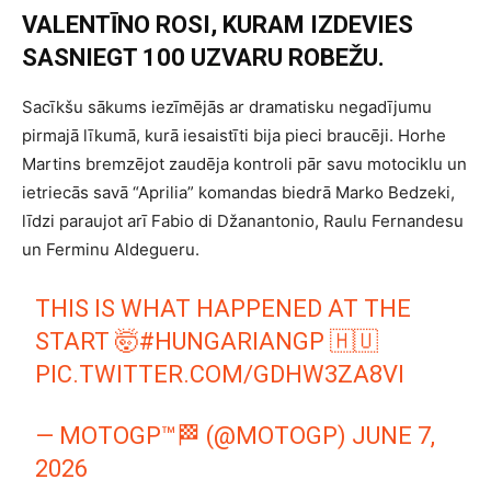
VALENTĪNO ROSI, KURAM IZDEVIES
SASNIEGT 100 UZVARU ROBEŽU.
Sacīkšu sākums iezīmējās ar dramatisku negadījumu
pirmajā līkumā, kurā iesaistīti bija pieci braucēji. Horhe
Martins bremzējot zaudēja kontroli pār savu motociklu un
ietriecās savā “Aprilia” komandas biedrā Marko Bedzeki,
līdzi paraujot arī Fabio di Džanantonio, Raulu Fernandesu
un Ferminu Aldegueru.
THIS IS WHAT HAPPENED AT THE
START 🤯
#HUNGARIANGP
🇭🇺
PIC.TWITTER.COM/GDHW3ZA8VI
— MOTOGP™🏁 (@MOTOGP)
JUNE 7,
2026