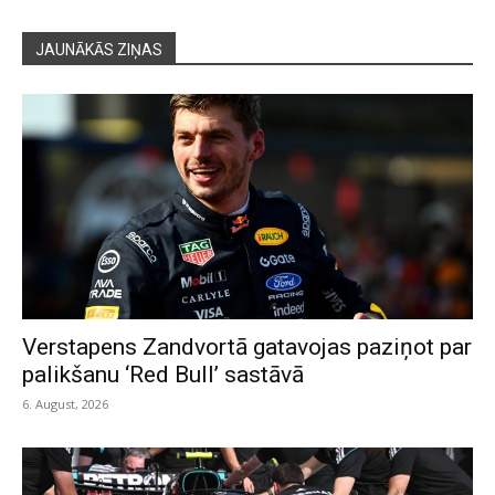
JAUNĀKĀS ZIŅAS
Verstapens Zandvortā gatavojas paziņot par
palikšanu ‘Red Bull’ sastāvā
6. August, 2026