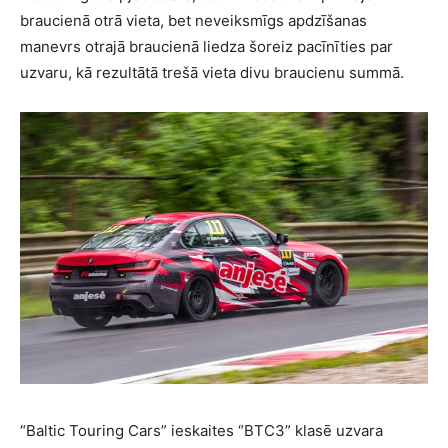
braucienā otrā vieta, bet neveiksmīgs apdzīšanas
manevrs otrajā braucienā liedza šoreiz pacīnīties par
uzvaru, kā rezultātā trešā vieta divu braucienu summā.
“Baltic Touring Cars” ieskaites “BTC3” klasē uzvara