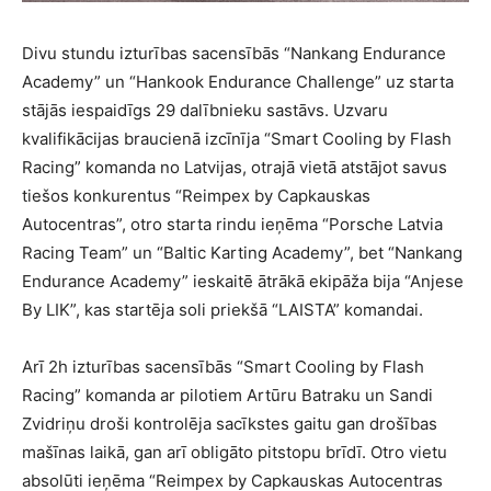
Divu stundu izturības sacensībās “Nankang Endurance
Academy” un “Hankook Endurance Challenge” uz starta
stājās iespaidīgs 29 dalībnieku sastāvs. Uzvaru
kvalifikācijas braucienā izcīnīja “Smart Cooling by Flash
Racing” komanda no Latvijas, otrajā vietā atstājot savus
tiešos konkurentus “Reimpex by Capkauskas
Autocentras”, otro starta rindu ieņēma “Porsche Latvia
Racing Team” un “Baltic Karting Academy”, bet “Nankang
Endurance Academy” ieskaitē ātrākā ekipāža bija “Anjese
By LIK”, kas startēja soli priekšā “LAISTA” komandai.
Arī 2h izturības sacensībās “Smart Cooling by Flash
Racing” komanda ar pilotiem Artūru Batraku un Sandi
Zvidriņu droši kontrolēja sacīkstes gaitu gan drošības
mašīnas laikā, gan arī obligāto pitstopu brīdī. Otro vietu
absolūti ieņēma “Reimpex by Capkauskas Autocentras