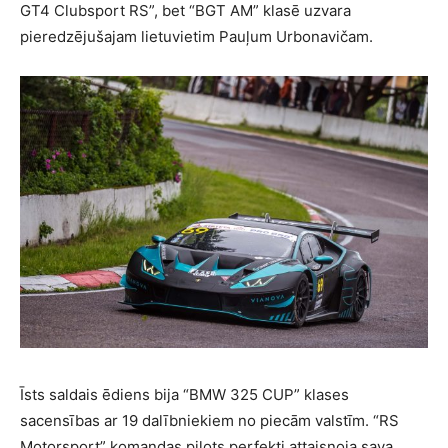
GT4 Clubsport RS”, bet “BGT AM” klasē uzvara
pieredzējušajam lietuvietim Pauļum Urbonavičam.
Īsts saldais ēdiens bija “BMW 325 CUP” klases
sacensības ar 19 dalībniekiem no piecām valstīm. “RS
Motorsport” komandas pilots perfekti attaisnoja sava