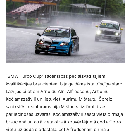
“BMW Turbo Cup” sacensībās pēc aizvadītajiem
kvalifikācijas braucieniem bija gaidāma īsta trīscīņa starp
Latvijas pilotiem Arnoldu Alni Alfredsonu, Artjomu
Kočlamazašvili un lietuvieti Aurimu Mištautu. Šoreiz
sacīkstēs neapturams bija Mištauts, izcīnot divas
pārliecinošas uzvaras. Kočlamazašvili sestā vieta pirmajā
braucienā un otrā vieta otrajā kopvērtējumā dod arī otro
vietu uz goda pjedestāla, bet Alfredsonam pirmajā