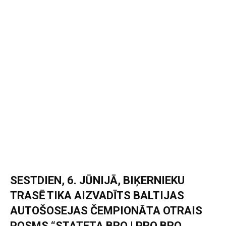
SESTDIEN, 6. JŪNIJĀ, BIĶERNIEKU
TRASĒ TIKA AIZVADĪTS BALTIJAS
AUTOŠOSEJAS ČEMPIONĀTA OTRAIS
POSMS “STATETA BRO | PRO BRO