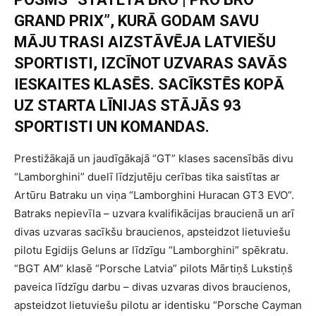
GRAND PRIX”, KURĀ GODAM SAVU
MĀJU TRASI AIZSTĀVĒJA LATVIEŠU
SPORTISTI, IZCĪNOT UZVARAS SAVĀS
IESKAITES KLASĒS. SACĪKSTĒS KOPĀ
UZ STARTA LĪNIJAS STĀJĀS 93
SPORTISTI UN KOMANDAS.
Prestižākajā un jaudīgākajā “GT” klases sacensībās divu
“Lamborghini” duelī līdzjutēju cerības tika saistītas ar
Artūru Batraku un viņa “Lamborghini Huracan GT3 EVO”.
Batraks nepievīla – uzvara kvalifikācijas braucienā un arī
divas uzvaras sacīkšu braucienos, apsteidzot lietuviešu
pilotu Egidijs Geluns ar līdzīgu “Lamborghini” spēkratu.
“BGT AM” klasē “Porsche Latvia” pilots Mārtiņš Lukstiņš
paveica līdzīgu darbu – divas uzvaras divos braucienos,
apsteidzot lietuviešu pilotu ar identisku “Porsche Cayman