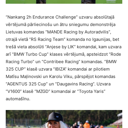
“Nankang 2h Endurance Challenge” uzvaru absolūtajā
vērtējumā pārliecinošu un ātru sniegumu demonstrēja
Lietuvas komandas “MANDE Racing by Autoradvilis”,
otrajā vietā “RS Racing Team” komanda no Igaunijas, bet
trešā vieta absolūti “Anjese by LIK” komandai, kam uzvara
arī “BMW Turbo Cup” klases vērtējumā, apsteidzot “Rode
Racing Turbo” un “Contribee Racing” komandas. “BMW
325 CUP” klasē uzvara “IBIZA” komandai ar pilotiem
Matīsu Maļinovski un Karolu Viku, pārspējot komandas
“AGENTUS 325 Cup” un “Daugavins Racing”. Uzvara
“V1600” klasē “MZGD” komandai ar “Toyota Yaris”
automašīnu.