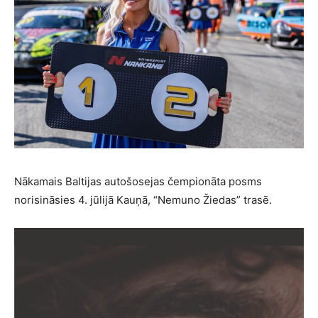
Nākamais Baltijas autošosejas čempionāta posms
norisināsies 4. jūlijā Kauņā, “Nemuno Žiedas” trasē.