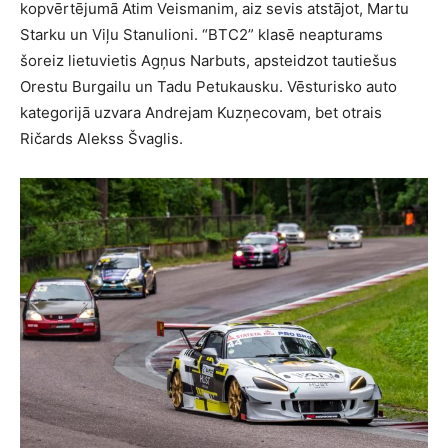
kopvērtējumā Atim Veismanim, aiz sevis atstājot, Martu
Starku un Viļu Stanulioni. “BTC2” klasē neapturams
šoreiz lietuvietis Agņus Narbuts, apsteidzot tautiešus
Orestu Burgailu un Tadu Petukausku. Vēsturisko auto
kategorijā uzvara Andrejam Kuzņecovam, bet otrais
Ričards Alekss Švaglis.