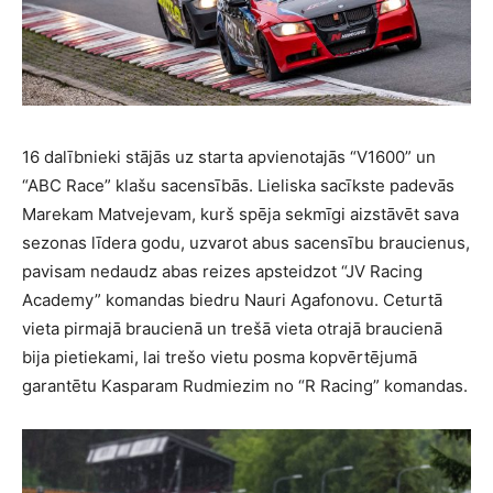
16 dalībnieki stājās uz starta apvienotajās “V1600” un
“ABC Race” klašu sacensībās. Lieliska sacīkste padevās
Marekam Matvejevam, kurš spēja sekmīgi aizstāvēt sava
sezonas līdera godu, uzvarot abus sacensību braucienus,
pavisam nedaudz abas reizes apsteidzot “JV Racing
Academy” komandas biedru Nauri Agafonovu. Ceturtā
vieta pirmajā braucienā un trešā vieta otrajā braucienā
bija pietiekami, lai trešo vietu posma kopvērtējumā
garantētu Kasparam Rudmiezim no “R Racing” komandas.