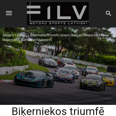
Sākums
BaTCC
Biķerniekos triumfē latvieši: Baltijas čempionātā uzvar
Maļinovskis, Batraks un Matvejevs
Biķerniekos triumfē