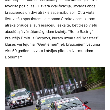
favorīta pozīcijas – uzvara kvalifikācijā, uzvaras abos
braucienos un divi ātrākie sacensību apļi. Otrā vieta
lietuviešu sportistam Laimonam Starkevicam, kuram
ātrākā braucēja lauri iesācēju ieskaitē, bet trešo vietu
absolūtajā vērtējumā godam izcīnīja “Rode Racing”
braucējs Dmitrijs Gorņevs, kuram uzvara arī “Masters”
klases vērtējumā. “Gentlemen” jeb braucējiem vecumā
virs 50 gadiem uzvara Latvijas pilotam Normundam
Dobumam.