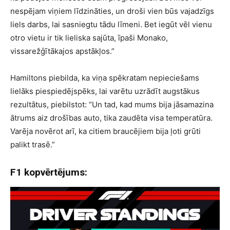
nespējam viņiem līdzināties, un droši vien būs vajadzīgs
liels darbs, lai sasniegtu tādu līmeni. Bet iegūt vēl vienu
otro vietu ir tik lieliska sajūta, īpaši Monako,
vissarežģītākajos apstākļos.”
Hamiltons piebilda, ka viņa spēkratam nepieciešams
lielāks piespiedējspēks, lai varētu uzrādīt augstākus
rezultātus, piebilstot: “Un tad, kad mums bija jāsamazina
ātrums aiz drošības auto, tika zaudēta visa temperatūra.
Varēja novērot arī, ka citiem braucējiem bija ļoti grūti
palikt trasē.”
F1 kopvērtējums: