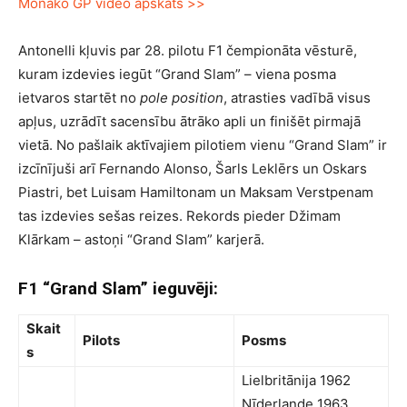
Monako GP video apskats >>
Antonelli kļuvis par 28. pilotu F1 čempionāta vēsturē,
kuram izdevies iegūt “Grand Slam” – viena posma
ietvaros startēt no
pole position
, atrasties vadībā visus
apļus, uzrādīt sacensību ātrāko apli un finišēt pirmajā
vietā. No pašlaik aktīvajiem pilotiem vienu “Grand Slam” ir
izcīnījuši arī Fernando Alonso, Šarls Leklērs un Oskars
Piastri, bet Luisam Hamiltonam un Maksam Verstpenam
tas izdevies sešas reizes. Rekords pieder Džimam
Klārkam – astoņi “Grand Slam” karjerā.
F1 “Grand Slam” ieguvēji:
Skait
Pilots
Posms
s
Lielbritānija 1962
Nīderlande 1963