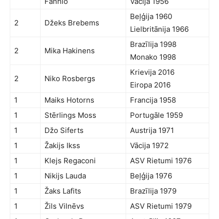
Fanhio
Vācija 1956
Beļģija 1960
2
Džeks Brebems
Lielbritānija 1966
Brazīlija 1998
2
Mika Hakinens
Monako 1998
Krievija 2016
2
Niko Rosbergs
Eiropa 2016
1
Maiks Hotorns
Francija 1958
1
Stērlings Moss
Portugāle 1959
1
Džo Siferts
Austrija 1971
1
Žakijs Ikss
Vācija 1972
1
Klejs Regaconi
ASV Rietumi 1976
1
Nikijs Lauda
Beļģija 1976
1
Žaks Lafits
Brazīlija 1979
1
Žils Vilnēvs
ASV Rietumi 1979