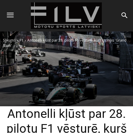
Sākums
F1
Antonelli kļūst par 28. pilotu F1 vēsturē, kurš izcīnījis 'Grand
Slam'
Antonelli kļūst par 28.
pilotu F1 vēsturē, kurš