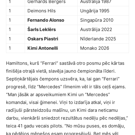
1
Gerhards Bergers
Austrālija 1987
1
Deimons Hils
Ungārija 1995
1
Fernando Alonso
Singapūra 2010
1
Šarls Leklērs
Austrālija 2022
1
Oskars Piastri
Nīderlande 2025
1
Kimi Antonelli
Monako 2026
Hamiltons, kurš “Ferrari” sastāvā otro posmu pēc kārtas
finišēja otrajā vietā, slavēja jauno čempionāta līderi.
Septiņkārtējais čempons uzsvēra, ka, lai gan “Ferrari”
progresē, līdz “Mercedes” līmenim vēl ir tāls ceļš ejams.
“Man jāsāk ar apsveikumiem Kimi un “Mercedes”
komandai, visai ģimenei. Viņi to izdarīja atkal, viņi ir
radījuši pārsteidzošu mašīnu, un Kimi dara neticamu
darbu, vienkārši sniedzot rezultātus nedēļu pēc nedēļas,”
teica 41 gadu vecais pilots. “No mūsu puses, es domāju,
ka pēdējos mēnešos esam progresējuši. Bet mēs vēl