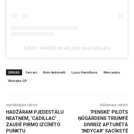
A POST SHARED BY AFLEKS (@AFLEKS.EU)
BIRKAS
Ferrari
Kimi Antonelli
Luiss Hamiltons
Mercedes
Monako GP
Iepriekšējais raksts
Nākamais raksts
HADŽĀRAM PJEDESTĀLU
‘PENSKE’ PILOTS
NEATŅEM, ‘CADILLAC’
ŅŪGĀRDENS TRIUMFĒ
ZAUDĒ PIRMO IZCĪNĪTO
DIVREIZ APTURĒTĀ
PUNKTU
‘INDYCAR’ SACĪKSTĒ