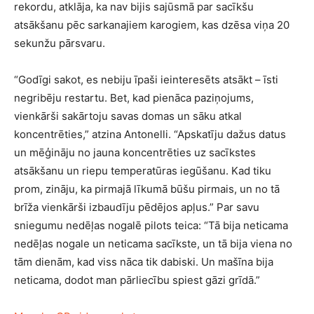
rekordu, atklāja, ka nav bijis sajūsmā par sacīkšu
atsākšanu pēc sarkanajiem karogiem, kas dzēsa viņa 20
sekunžu pārsvaru.
“Godīgi sakot, es nebiju īpaši ieinteresēts atsākt – īsti
negribēju restartu. Bet, kad pienāca paziņojums,
vienkārši sakārtoju savas domas un sāku atkal
koncentrēties,” atzina Antonelli. “Apskatīju dažus datus
un mēģināju no jauna koncentrēties uz sacīkstes
atsākšanu un riepu temperatūras iegūšanu. Kad tiku
prom, zināju, ka pirmajā līkumā būšu pirmais, un no tā
brīža vienkārši izbaudīju pēdējos apļus.” Par savu
sniegumu nedēļas nogalē pilots teica: “Tā bija neticama
nedēļas nogale un neticama sacīkste, un tā bija viena no
tām dienām, kad viss nāca tik dabiski. Un mašīna bija
neticama, dodot man pārliecību spiest gāzi grīdā.”