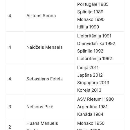
Portugāle 1985
Spānija 1989
4
Airtons Senna
Monako 1990
Itālija 1990
Lielbritānija 1991
Dienvidāfrika 1992
4
Naidžels Mensels
Spānija 1992
Lielbritānija 1992
Indija 2011
Japāna 2012
4
Sebastians Fetels
Singapūra 2013
Koreja 2013
ASV Rietumi 1980
3
Nelsons Pikē
Argentīna 1981
Kanāda 1984
Huans Manuels
Monako 1950
2