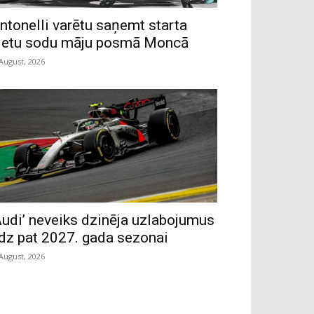
ntonelli varētu saņemt starta
ietu sodu māju posmā Moncā
 August, 2026
Audi’ neveiks dzinēja uzlabojumus
īdz pat 2027. gada sezonai
 August, 2026