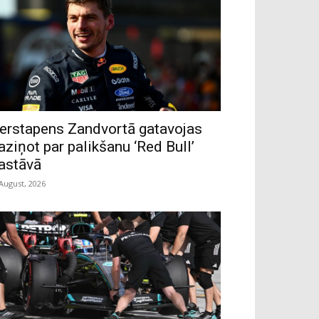
erstapens Zandvortā gatavojas
aziņot par palikšanu ‘Red Bull’
astāvā
 August, 2026