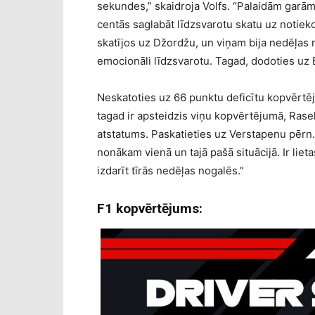
sekundes,” skaidroja Volfs. “Palaidām garām t
centās saglabāt līdzsvarotu skatu uz notieko
skatījos uz Džordžu, un viņam bija nedēļas n
emocionāli līdzsvarotu. Tagad, dodoties uz 
Neskatoties uz 66 punktu deficītu kopvērtēj
tagad ir apsteidzis viņu kopvērtējumā, Rasel
atstatums. Paskatieties uz Verstapenu pērn. 
nonākam vienā un tajā pašā situācijā. Ir liet
izdarīt tīrās nedēļas nogalēs.”
F1 kopvērtējums: