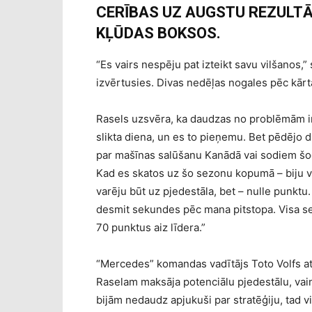
CERĪBAS UZ AUGSTU REZULTĀ
KĻŪDAS BOKSOS.
“Es vairs nespēju pat izteikt savu vilšanos,” 
izvērtusies. Divas nedēļas nogales pēc kārta
Rasels uzsvēra, ka daudzas no problēmām ir 
slikta diena, un es to pieņemu. Bet pēdējo d
par mašīnas salūšanu Kanādā vai sodiem šodi
Kad es skatos uz šo sezonu kopumā – biju v
varēju būt uz pjedestāla, bet – nulle punktu
desmit sekundes pēc mana pitstopa. Visa sez
70 punktus aiz līdera.”
“Mercedes” komandas vadītājs Toto Volfs at
Raselam maksāja potenciālu pjedestālu, va
bijām nedaudz apjukuši par stratēģiju, tad 