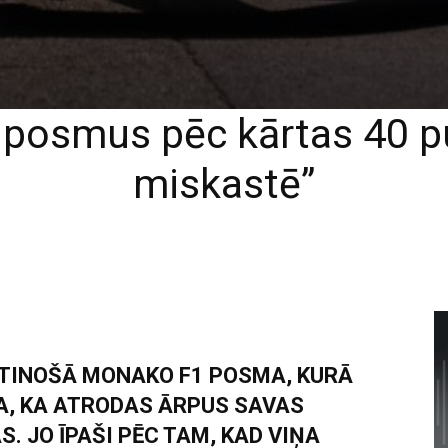
 posmus pēc kārtas 40 pu
miskastē”
TINOŠĀ MONAKO F1 POSMA, KURĀ
NA, KA ATRODAS ĀRPUS SAVAS
. JO ĪPAŠI PĒC TAM, KAD VIŅA