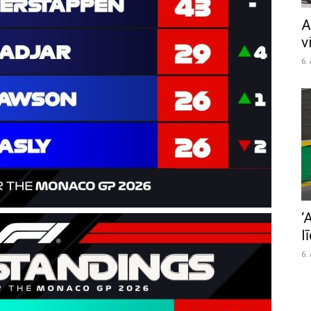
A
v
6.
‘
l
6.