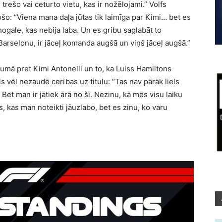
rešo vai ceturto vietu, kas ir nožēlojami.” Volfs
šo: “Viena mana daļa jūtas tik laimīga par Kimi… bet es
ogale, kas nebija laba. Un es gribu saglabāt to
Barselonu, ir jāceļ komanda augšā un viņš jāceļ augšā.”
umā pret Kimi Antonelli un to, ka Luiss Hamiltons
s vēl nezaudē cerības uz titulu: “Tas nav pārāk liels
Bet man ir jātiek ārā no šī. Nezinu, kā mēs visu laiku
as, kas man noteikti jāuzlabo, bet es zinu, ko varu