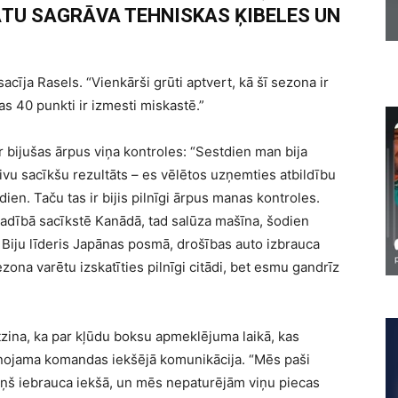
TU SAGRĀVA TEHNISKAS ĶIBELES UN
sacīja Rasels. “Vienkārši grūti aptvert, kā šī sezona ir
s 40 punkti ir izmesti miskastē.”
bijušas ārpus viņa kontroles: “Sestdien man bija
ivu sacīkšu rezultāts – es vēlētos uzņemties atbildību
en. Taču tas ir bijis pilnīgi ārpus manas kontroles.
adībā sacīkstē Kanādā, tad salūza mašīna, šodien
. Biju līderis Japānas posmā, drošības auto izbrauca
ona varētu izskatīties pilnīgi citādi, bet esmu gandrīz
zina, ka par kļūdu boksu apmeklējuma laikā, kas
inojama komandas iekšējā komunikācija. “Mēs paši
viņš iebrauca iekšā, un mēs nepaturējām viņu piecas