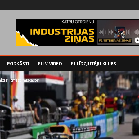
PODKĀSTI
F1LV VIDEO
F1 LĪDZJUTĒJU KLUBS
ti ir izmesti miskastē"