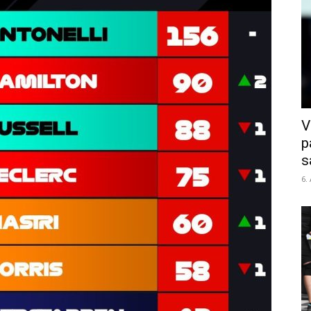
V
p
s
6.