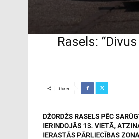
Rasels: “Divus
Share
DŽORDŽS RASELS PĒC SARŪG
IERINDOJĀS 13. VIETĀ, ATZI
IERASTĀS PĀRLIECĪBAS ZONAS