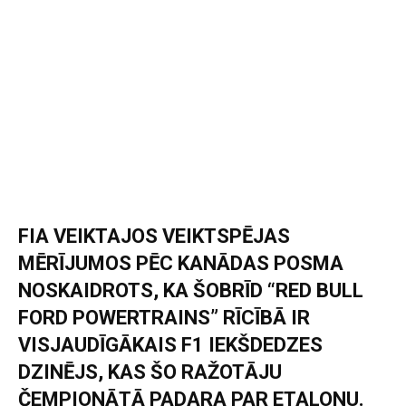
FIA VEIKTAJOS VEIKTSPĒJAS
MĒRĪJUMOS PĒC KANĀDAS POSMA
NOSKAIDROTS, KA ŠOBRĪD “RED BULL
FORD POWERTRAINS” RĪCĪBĀ IR
VISJAUDĪGĀKAIS F1 IEKŠDEDZES
DZINĒJS, KAS ŠO RAŽOTĀJU
ČEMPIONĀTĀ PADARA PAR ETALONU.