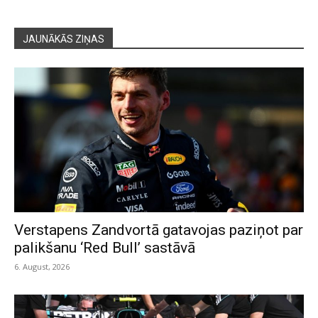
JAUNĀKĀS ZIŅAS
Verstapens Zandvortā gatavojas paziņot par
palikšanu ‘Red Bull’ sastāvā
6. August, 2026