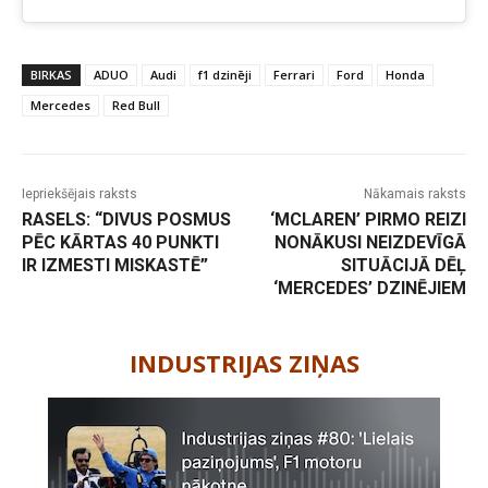
BIRKAS
ADUO
Audi
f1 dzinēji
Ferrari
Ford
Honda
Mercedes
Red Bull
Iepriekšējais raksts
Nākamais raksts
RASELS: “DIVUS POSMUS
‘MCLAREN’ PIRMO REIZI
PĒC KĀRTAS 40 PUNKTI
NONĀKUSI NEIZDEVĪGĀ
IR IZMESTI MISKASTĒ”
SITUĀCIJĀ DĒĻ
‘MERCEDES’ DZINĒJIEM
-
INDUSTRIJAS ZIŅAS