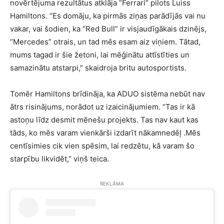
novērtējuma rezultātus atklāja “Ferrari” pilots Luiss
Hamiltons. “Es domāju, ka pirmās ziņas parādījās vai nu
vakar, vai šodien, ka “Red Bull” ir visjaudīgākais dzinējs,
“Mercedes” otrais, un tad mēs esam aiz viņiem. Tātad,
mums tagad ir šie žetoni, lai mēģinātu attīstīties un
samazinātu atstarpi,” skaidroja britu autosportists.
Tomēr Hamiltons brīdināja, ka ADUO sistēma nebūt nav
ātrs risinājums, norādot uz izaicinājumiem. “Tas ir kā
astoņu līdz desmit mēnešu projekts. Tas nav kaut kas
tāds, ko mēs varam vienkārši izdarīt nākamnedēļ .Mēs
centīsimies cik vien spēsim, lai redzētu, kā varam šo
starpību likvidēt,” viņš teica.
REKLĀMA