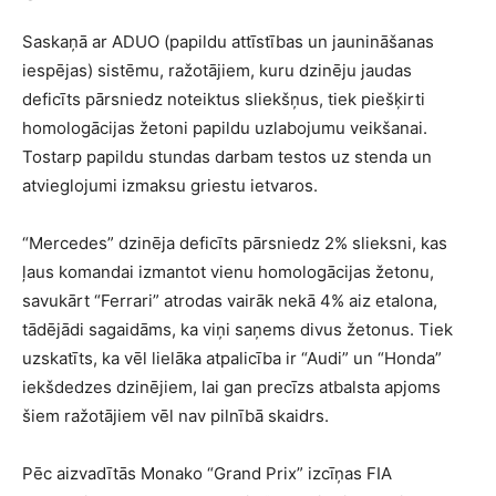
Saskaņā ar ADUO (papildu attīstības un jaunināšanas
iespējas) sistēmu, ražotājiem, kuru dzinēju jaudas
deficīts pārsniedz noteiktus sliekšņus, tiek piešķirti
homologācijas žetoni papildu uzlabojumu veikšanai.
Tostarp papildu stundas darbam testos uz stenda un
atvieglojumi izmaksu griestu ietvaros.
“Mercedes” dzinēja deficīts pārsniedz 2% slieksni, kas
ļaus komandai izmantot vienu homologācijas žetonu,
savukārt “Ferrari” atrodas vairāk nekā 4% aiz etalona,
tādējādi sagaidāms, ka viņi saņems divus žetonus. Tiek
uzskatīts, ka vēl lielāka atpalicība ir “Audi” un “Honda”
iekšdedzes dzinējiem, lai gan precīzs atbalsta apjoms
šiem ražotājiem vēl nav pilnībā skaidrs.
Pēc aizvadītās Monako “Grand Prix” izcīņas FIA