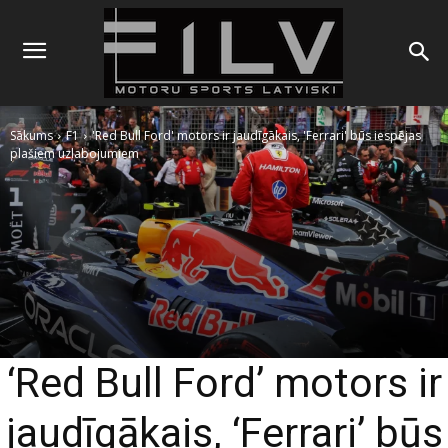
Sākums
F1
'Red Bull Ford' motors ir jaudīgākais, 'Ferrari' būs iespējas
plašiem uzlabojumiem
‘Red Bull Ford’ motors ir
jaudīgākais, ‘Ferrari’ būs