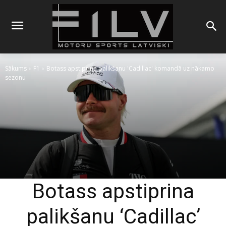
Sākums
F1
Botass apstiprina palikšanu 'Cadillac' komandā uz nākamo
sezonu
Botass apstiprina
palikšanu ‘Cadillac’