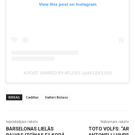
View this post on Instagram
A POST SHARED BY AFLEKS (@AFLEKS.EU)
BIRKAS
Cadillac
Valteri Botass
Iepriekšējais raksts
Nākamais raksts
BARSELONAS LIELĀS
TOTO VOLFS: “AR