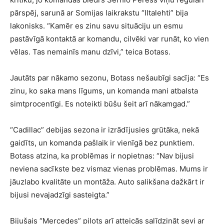
pārspēj, sarunā ar Somijas laikrakstu “Iltalehti” bija
lakonisks. “Kamēr es zinu savu situāciju un esmu
pastāvīgā kontaktā ar komandu, cilvēki var runāt, ko vien
vēlas. Tas nemainīs manu dzīvi,” teica Botass.
Jautāts par nākamo sezonu, Botass nešaubīgi sacīja: “Es
zinu, ko saka mans līgums, un komanda mani atbalsta
simtprocentīgi. Es noteikti būšu šeit arī nākamgad.”
“Cadillac” debijas sezona ir izrādījusies grūtāka, nekā
gaidīts, un komanda pašlaik ir vienīgā bez punktiem.
Botass atzina, ka problēmas ir nopietnas: “Nav bijusi
neviena sacīkste bez vismaz vienas problēmas. Mums ir
jāuzlabo kvalitāte un montāža. Auto salikšana dažkārt ir
bijusi nevajadzīgi sasteigta.”
Bijušais “Mercedes” pilots arī atteicās salīdzināt sevi ar