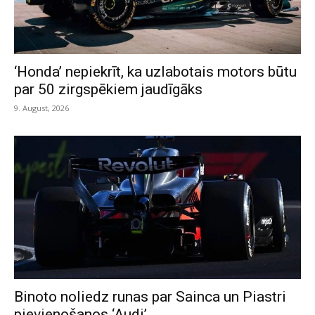
‘Honda’ nepiekrīt, ka uzlabotais motors būtu
par 50 zirgspēkiem jaudīgāks
9. August, 2026
Binoto noliedz runas par Sainca un Piastri
pievienošanos ‘Audi’