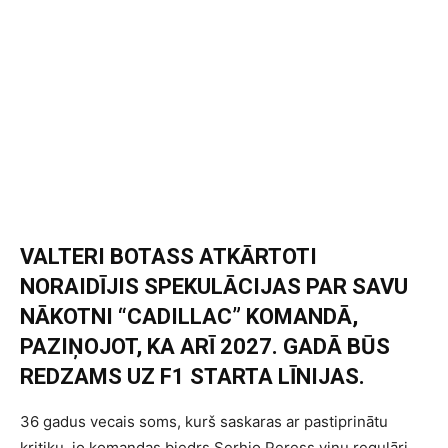
VALTERI BOTASS ATKĀRTOTI
NORAIDĪJIS SPEKULĀCIJAS PAR SAVU
NĀKOTNI “CADILLAC” KOMANDĀ,
PAZIŅOJOT, KA ARĪ 2027. GADĀ BŪS
REDZAMS UZ F1 STARTA LĪNIJAS.
36 gadus vecais soms, kurš saskaras ar pastiprinātu
kritiku, jo komandas biedrs Serhio Peress viņu regulāri