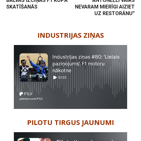
BALVAS IZCĪŅAS F1 KOPĀ
ANTONELLI VAIRS
SKATĪŠANĀS
NEVARAM MIERĪGI AIZIET
UZ RESTORĀNU”
-
INDUSTRIJAS ZIŅAS
PILOTU TIRGUS JAUNUMI