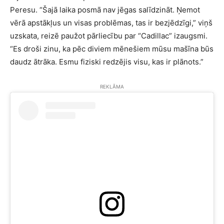
Peresu. “Šajā laika posmā nav jēgas salīdzināt. Ņemot
vērā apstākļus un visas problēmas, tas ir bezjēdzīgi,” viņš
uzskata, reizē paužot pārliecību par “Cadillac” izaugsmi.
“Es droši zinu, ka pēc diviem mēnešiem mūsu mašīna būs
daudz ātrāka. Esmu fiziski redzējis visu, kas ir plānots.”
REKLĀMA