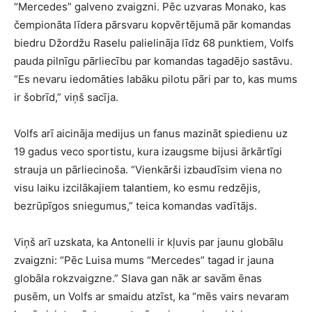
“Mercedes” galveno zvaigzni. Pēc uzvaras Monako, kas
čempionāta līdera pārsvaru kopvērtējumā pār komandas
biedru Džordžu Raselu palielināja līdz 68 punktiem, Volfs
pauda pilnīgu pārliecību par komandas tagadējo sastāvu.
“Es nevaru iedomāties labāku pilotu pāri par to, kas mums
ir šobrīd,” viņš sacīja.
Volfs arī aicināja medijus un fanus mazināt spiedienu uz
19 gadus veco sportistu, kura izaugsme bijusi ārkārtīgi
strauja un pārliecinoša. “Vienkārši izbaudīsim viena no
visu laiku izcilākajiem talantiem, ko esmu redzējis,
bezrūpīgos sniegumus,” teica komandas vadītājs.
Viņš arī uzskata, ka Antonelli ir kļuvis par jaunu globālu
zvaigzni: “Pēc Luisa mums “Mercedes” tagad ir jauna
globāla rokzvaigzne.” Slava gan nāk ar savām ēnas
pusēm, un Volfs ar smaidu atzīst, ka “mēs vairs nevaram