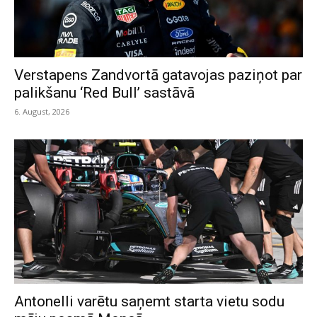
Verstapens Zandvortā gatavojas paziņot par
palikšanu ‘Red Bull’ sastāvā
6. August, 2026
Antonelli varētu saņemt starta vietu sodu