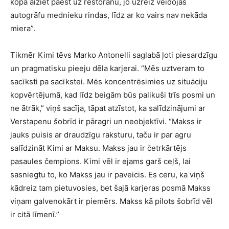
kopā aiziet paēst uz restorānu, jo uzreiz veidojas
autogrāfu mednieku rindas, līdz ar ko vairs nav nekāda
miera”.
Tikmēr Kimi tēvs Marko Antonelli saglabā ļoti piesardzīgu
un pragmatisku pieeju dēla karjerai. “Mēs uztveram to
sacīksti pa sacīkstei. Mēs koncentrēsimies uz situāciju
kopvērtējumā, kad līdz beigām būs palikuši trīs posmi un
ne ātrāk,” viņš sacīja, tāpat atzīstot, ka salīdzinājumi ar
Verstapenu šobrīd ir pāragri un neobjektīvi. “Makss ir
jauks puisis ar draudzīgu raksturu, taču ir par agru
salīdzināt Kimi ar Maksu. Makss jau ir četrkārtējs
pasaules čempions. Kimi vēl ir ejams garš ceļš, lai
sasniegtu to, ko Makss jau ir paveicis. Es ceru, ka viņš
kādreiz tam pietuvosies, bet šajā karjeras posmā Makss
viņam galvenokārt ir piemērs. Makss kā pilots šobrīd vēl
ir citā līmenī.”