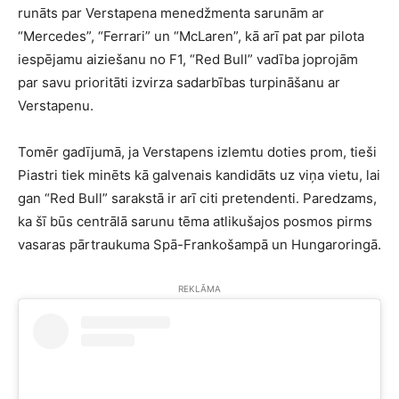
runāts par Verstapena menedžmenta sarunām ar
“Mercedes”, “Ferrari” un “McLaren”, kā arī pat par pilota
iespējamu aiziešanu no F1, “Red Bull” vadība joprojām
par savu prioritāti izvirza sadarbības turpināšanu ar
Verstapenu.
Tomēr gadījumā, ja Verstapens izlemtu doties prom, tieši
Piastri tiek minēts kā galvenais kandidāts uz viņa vietu, lai
gan “Red Bull” sarakstā ir arī citi pretendenti. Paredzams,
ka šī būs centrālā sarunu tēma atlikušajos posmos pirms
vasaras pārtraukuma Spā-Frankošampā un Hungaroringā.
REKLĀMA