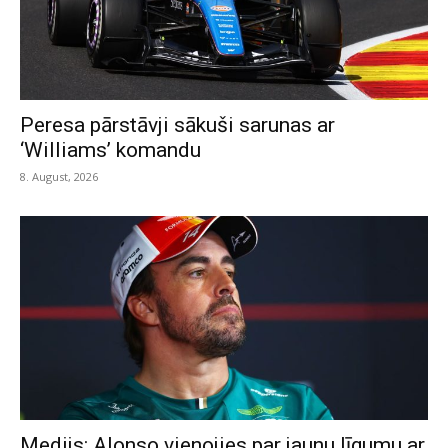
Peresa pārstāvji sākuši sarunas ar
‘Williams’ komandu
8. August, 2026
Medijs: Alonso vienojies par jaunu līgumu ar