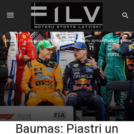
Sākums
F1
Baumas: Piastri un Verstapens varētu apmainīties komandām
Baumas: Piastri un