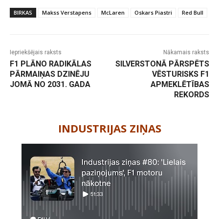
BIRKAS
Makss Verstapens
McLaren
Oskars Piastri
Red Bull
Iepriekšējais raksts
Nākamais raksts
F1 PLĀNO RADIKĀLAS
SILVERSTONĀ PĀRSPĒTS
PĀRMAIŅAS DZINĒJU
VĒSTURISKS F1
JOMĀ NO 2031. GADA
APMEKLĒTĪBAS
REKORDS
-
INDUSTRIJAS ZIŅAS