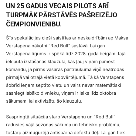
UN 25 GADUS VECAIS PILOTS ARĪ
TURPMĀK PĀRSTĀVĒS PAŠREIZĒJO
ČEMPIONVIENĪBU.
Šīs spekulācijas cieši saistītas ar neskaidrībām ap Maksa
Verstapena nākotni “Red Bull” sastāvā. Lai gan
Verstapena līgums ir spēkā līdz 2028. gada beigām, tajā
iekļauta izstāšanās klauzula, kas ļauj viņam pamest
komandu, ja pirms vasaras pārtraukuma viņš neatrodas
pirmajā vai otrajā vietā kopvērtējumā. Tā kā Verstapens
šobrīd ieņem septīto vietu un vairs nevar matemātiski
sasniegt labāko divnieku, viņam ir laiks līdz oktobra
sākumam, lai aktivizētu šo klauzulu.
Saspringtā situācija starp Verstapenu un “Red Bull”
radusies vājā sezonas sākuma un tehnisko problēmu,
tostarp aizmugurējā antispārna defektu dēļ. Lai gan tiek