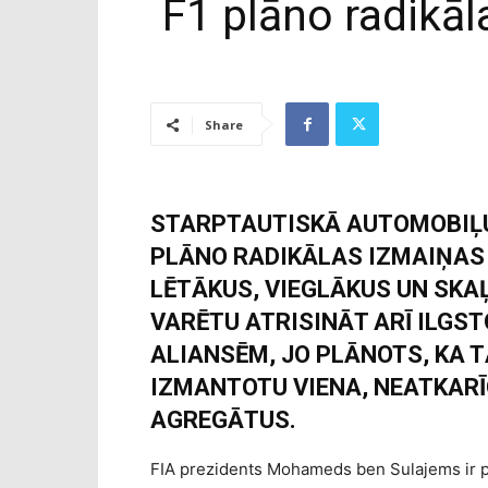
F1 plāno radikā
Share
STARPTAUTISKĀ AUTOMOBIĻU 
PLĀNO RADIKĀLAS IZMAIŅAS 
LĒTĀKUS, VIEGLĀKUS UN SKAĻ
VARĒTU ATRISINĀT ARĪ ILG
ALIANSĒM, JO PLĀNOTS, KA
IZMANTOTU VIENA, NEATKAR
AGREGĀTUS.
FIA prezidents Mohameds ben Sulajems ir pā