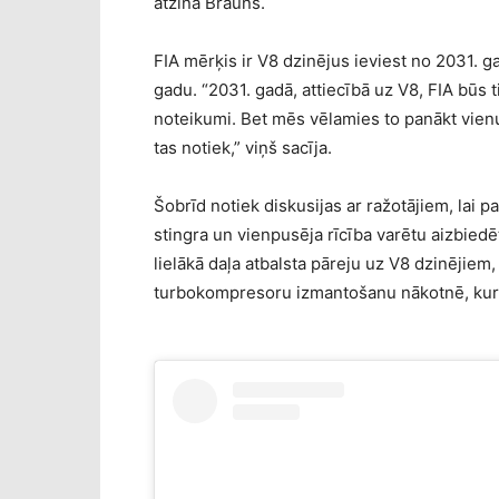
atzina Brauns.
FIA mērķis ir V8 dzinējus ieviest no 2031. 
gadu. “2031. gadā, attiecībā uz V8, FIA būs t
noteikumi. Bet mēs vēlamies to panākt vienu 
tas notiek,” viņš sacīja.
Šobrīd notiek diskusijas ar ražotājiem, lai pa
stingra un vienpusēja rīcība varētu aizbied
lielākā daļa atbalsta pāreju uz V8 dzinējie
turbokompresoru izmantošanu nākotnē, kur “