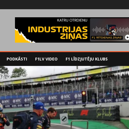
PODKĀSTI
F1LV VIDEO
F1 LĪDZJUTĒJU KLUBS
omā no 2031. gada