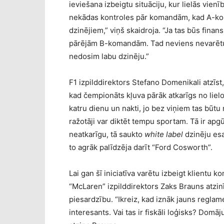
ieviešana izbeigtu situāciju, kur lielās vien
nekādas kontroles pār komandām, kad A-kom
dzinējiem,” viņš skaidroja. “Ja tas būs fina
pārējām B-komandām. Tad neviens nevarētu tā
nedosim labu dzinēju.”
F1 izpilddirektors Stefano Domenikali atzīst
kad čempionāts kļuva pārāk atkarīgs no liel
katru dienu un nakti, jo bez viņiem tas būtu
ražotāji var diktēt tempu sportam. Tā ir apg
neatkarīgu, tā saukto
white label
dzinēju esa
to agrāk palīdzēja darīt “Ford Cosworth”.
Lai gan šī iniciatīva varētu izbeigt klientu ko
“McLaren” izpilddirektors Zaks Brauns atzin
piesardzību. “Ikreiz, kad iznāk jauns reglam
interesants. Vai tas ir fiskāli loģisks? Domā