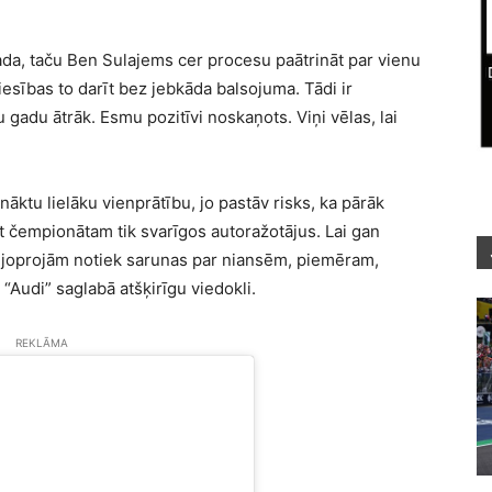
gada, taču Ben Sulajems cer procesu paātrināt par vienu
iesības to darīt bez jebkāda balsojuma. Tādi ir
gadu ātrāk. Esmu pozitīvi noskaņots. Viņi vēlas, lai
nāktu lielāku vienprātību, jo pastāv risks, ka pārāk
ēt čempionātam tik svarīgos autoražotājus. Lai gan
m, joprojām notiek sarunas par niansēm, piemēram,
Audi” saglabā atšķirīgu viedokli.
REKLĀMA