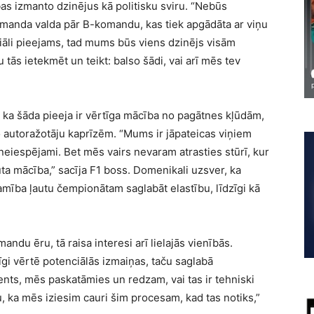
ības izmanto dzinējus kā politisku sviru. “Nebūs
anda valda pār B-komandu, kas tiek apgādāta ar viņu
nsiāli pieejams, tad mums būs viens dzinējs visām
s ietekmēt un teikt: balso šādi, vai arī mēs tev
, ka šāda pieeja ir vērtīga mācība no pagātnes kļūdām,
o autoražotāju kaprīzēm. “Mums ir jāpateicas viņiem
 neiespējami. Bet mēs vairs nevaram atrasties stūrī, kur
ūta mācība,” sacīja F1 boss. Domenikali uzsver, ka
mība ļautu čempionātam saglabāt elastību, līdzīgi kā
mandu ēru, tā raisa interesi arī lielajās vienībās.
īgi vērtē potenciālās izmaiņas, taču saglabā
ents, mēs paskatāmies un redzam, vai tas ir tehniski
ju, ka mēs iziesim cauri šim procesam, kad tas notiks,”