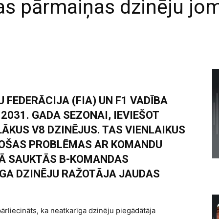
las pārmaiņas dzinēju jo
FEDERĀCIJA (FIA) UN F1 VADĪBA
2031. GADA SEZONAI, IEVIEŠOT
ĀKUS V8 DZINĒJUS. TAS VIENLAIKUS
STOŠAS PROBLĒMAS AR KOMANDU
 TĀ SAUKTĀS B-KOMANDAS
ĪGA DZINĒJU RAŽOTĀJA JAUDAS
rliecināts, ka neatkarīga dzinēju piegādātāja