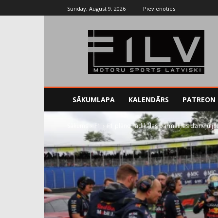
Sunday, August 9, 2026
Pievienoties
SĀKUMLAPA
KALENDĀRS
PATREON
Sākums
F1
F1 plāno radikālas pārmaiņas dzinēju j