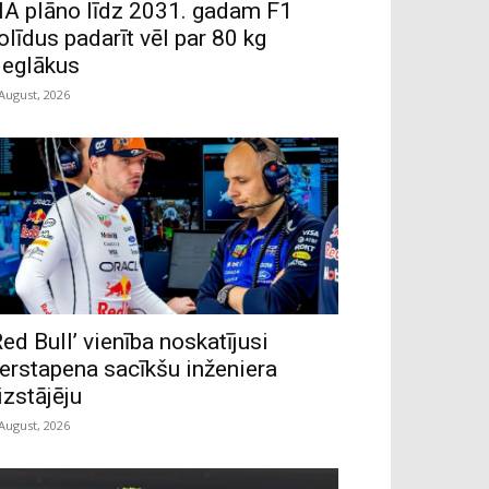
IA plāno līdz 2031. gadam F1
olīdus padarīt vēl par 80 kg
ieglākus
 August, 2026
Red Bull’ vienība noskatījusi
erstapena sacīkšu inženiera
izstājēju
 August, 2026