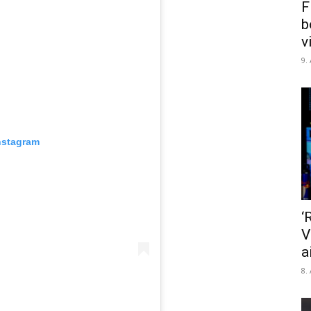
F
b
v
9.
nstagram
‘
V
a
8.