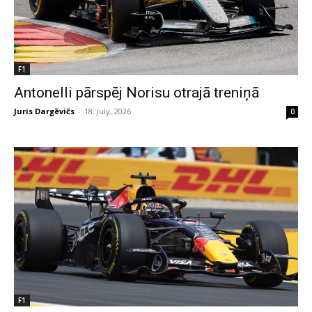
F1
Antonelli pārspēj Norisu otrajā treniņā
Juris Dargēvičs
-
18. July, 2026
0
F1