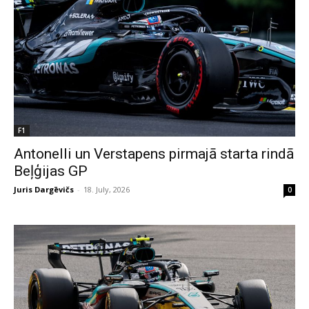
F1
Antonelli un Verstapens pirmajā starta rindā
Beļģijas GP
Juris Dargēvičs
-
18. July, 2026
0