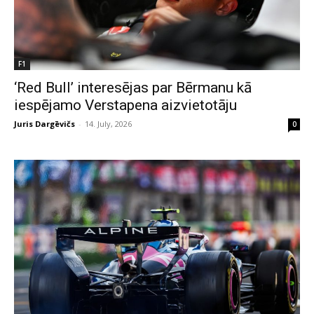
F1
‘Red Bull’ interesējas par Bērmanu kā
iespējamo Verstapena aizvietotāju
Juris Dargēvičs
-
14. July, 2026
0