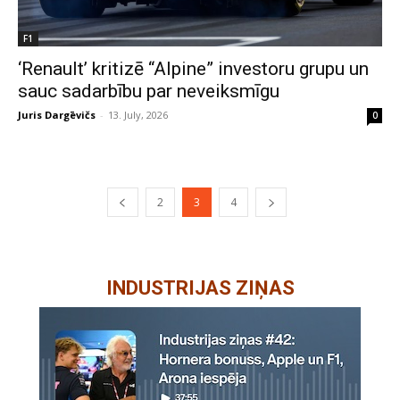
F1
‘Renault’ kritizē “Alpine” investoru grupu un
sauc sadarbību par neveiksmīgu
Juris Dargēvičs
-
13. July, 2026
0
2
3
4
INDUSTRIJAS ZIŅAS