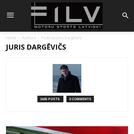
Home
Authors
Posts by Juris Dargēvičs
JURIS DARGĒVIČS
3605 POSTS
0 COMMENTS