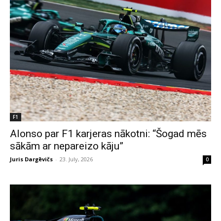
F1
Alonso par F1 karjeras nākotni: “Šogad mēs
sākām ar nepareizo kāju”
Juris Dargēvičs
-
23. July, 2026
0