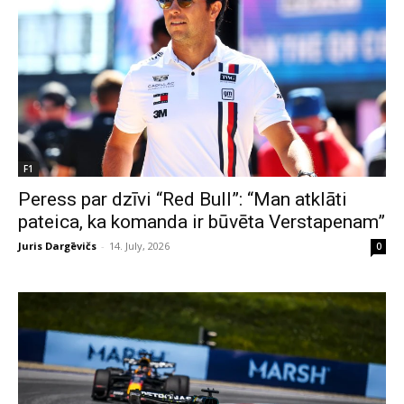
F1
Peress par dzīvi “Red Bull”: “Man atklāti
pateica, ka komanda ir būvēta Verstapenam”
Juris Dargēvičs
-
14. July, 2026
0