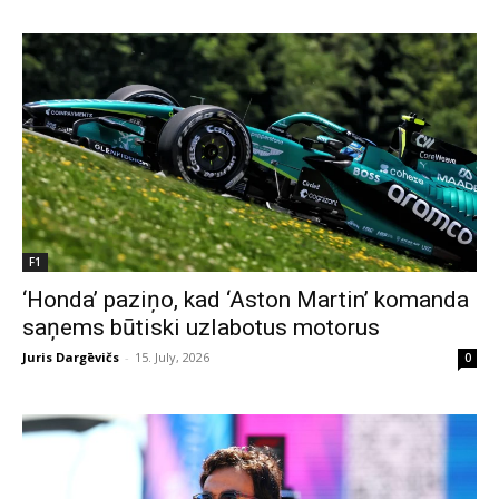
F1
‘Honda’ paziņo, kad ‘Aston Martin’ komanda
saņems būtiski uzlabotus motorus
Juris Dargēvičs
-
15. July, 2026
0