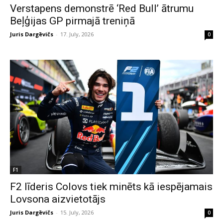
Verstapens demonstrē ‘Red Bull’ ātrumu
Beļģijas GP pirmajā treniņā
Juris Dargēvičs
-
17. July, 2026
0
F1
F2 līderis Colovs tiek minēts kā iespējamais
Lovsona aizvietotājs
Juris Dargēvičs
-
15. July, 2026
0