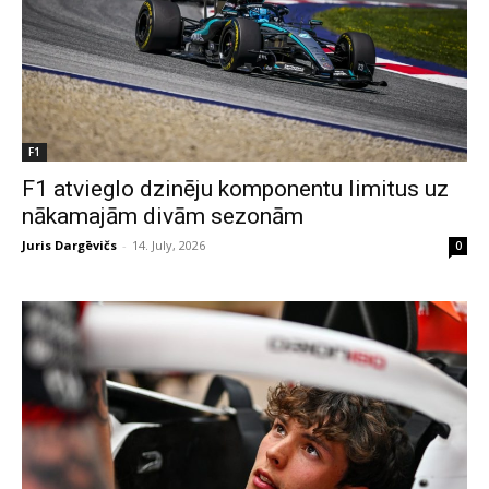
F1
F1 atvieglo dzinēju komponentu limitus uz
nākamajām divām sezonām
Juris Dargēvičs
-
14. July, 2026
0