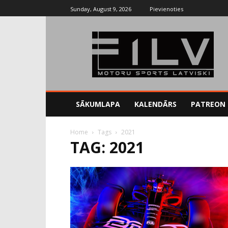
Sunday, August 9, 2026
Pievienoties
SĀKUMLAPA
KALENDĀRS
PATREON
Home
Tags
2021
TAG: 2021