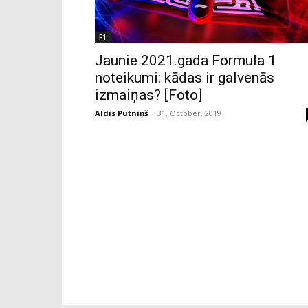
F1
Jaunie 2021.gada Formula 1
noteikumi: kādas ir galvenās
izmaiņas? [Foto]
Aldis Putniņš
-
31. October, 2019