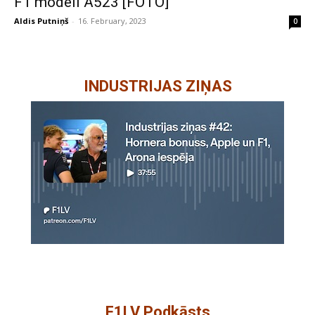
F1 modeli A523 [FOTO]
Aldis Putniņš
-
16. February, 2023
0
INDUSTRIJAS ZIŅAS
F1LV Podkāsts