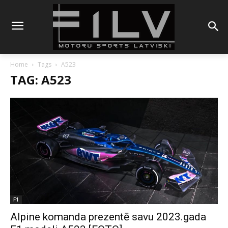
Home
Tags
A523
TAG: A523
F1
Alpine komanda prezentē savu 2023.gada