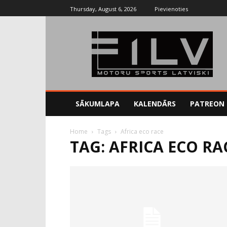
Thursday, August 6, 2026
Pievienoties
SĀKUMLAPA
KALENDĀRS
PATREON
Home
Tags
Africa eco race
TAG: AFRICA ECO RA