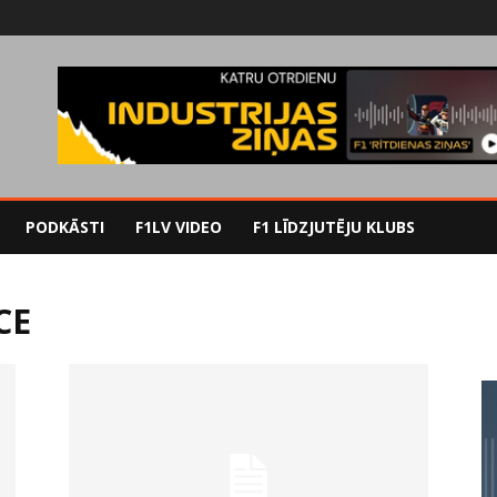
PODKĀSTI
F1LV VIDEO
F1 LĪDZJUTĒJU KLUBS
CE