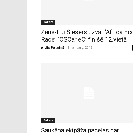
Dakara
Žans-Luī Šlesērs uzvar ‘Africa Ec
Race’, ‘OSCar eO’ finišē 12.vietā
Aldis Putniņš
-
9. January, 2013
Dakara
Saukāna ekipāža paceļas par