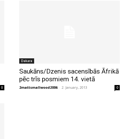
Dakara
Saukāns/Dzenis sacensībās Āfrikā
pēc trīs posmiem 14. vietā
2mattsmallwood2006
-
2. January, 2013
0
0