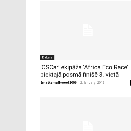
Dakara
‘OSCar’ ekipāža ‘Africa Eco Race’
piektajā posmā finišē 3. vietā
2mattsmallwood2006
-
2. January, 2013