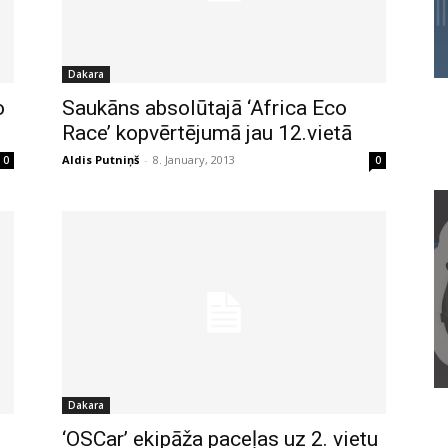
Dakara
o
Saukāns absolūtajā ‘Africa Eco
Race’ kopvērtējumā jau 12.vietā
Aldis Putniņš
-
8. January, 2013
0
0
Dakara
‘OSCar’ ekipāža paceļas uz 2. vietu