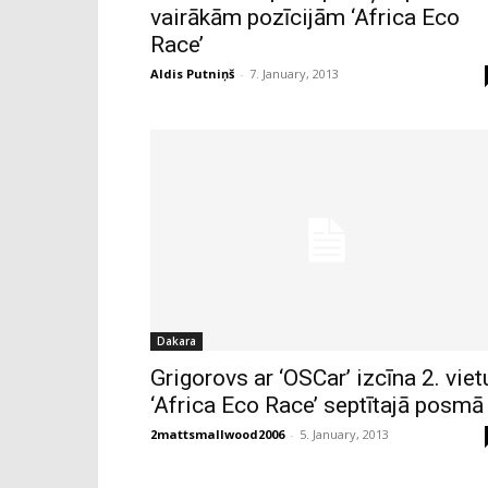
vairākām pozīcijām ‘Africa Eco
Race’
Aldis Putniņš
-
7. January, 2013
Dakara
Grigorovs ar ‘OSCar’ izcīna 2. viet
‘Africa Eco Race’ septītajā posmā
2mattsmallwood2006
-
5. January, 2013