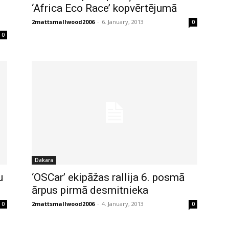
‘Africa Eco Race’ kopvērtējumā
2mattsmallwood2006
-
6. January, 2013
0
0
Dakara
u
‘OSCar’ ekipāžas rallija 6. posmā
ārpus pirmā desmitnieka
2mattsmallwood2006
-
4. January, 2013
0
0