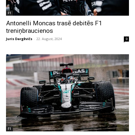
F1
Antonelli Moncas trasē debitēs F1
treniņbraucienos
Juris Dargēvičs
-
22. August, 2024
0
F1