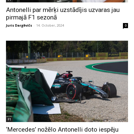
Antonelli par mērķi uzstādījis uzvaras jau
pirmajā F1 sezonā
Juris Dargēvičs
-
14. October, 2024
0
F1
‘Mercedes’ nožēlo Antonelli doto iespēju