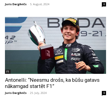
Juris Dargēvičs
-
5. August, 2024
0
F1
Antonelli: “Neesmu drošs, ka būšu gatavs
nākamgad startēt F1”
Juris Dargēvičs
-
25. July, 2024
0