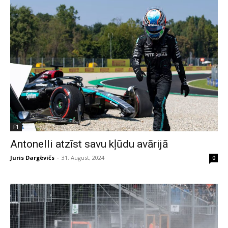
F1
Antonelli atzīst savu kļūdu avārijā
Juris Dargēvičs
-
31. August, 2024
0