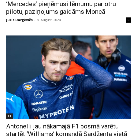
‘Mercedes’ pieņēmusi lēmumu par otru
pilotu, paziņojums gaidāms Moncā
Juris Dargēvičs
-
8. August, 2024
0
F1
Antonelli jau nākamajā F1 posmā varētu
startēt ‘Williams’ komandā Sardženta vietā