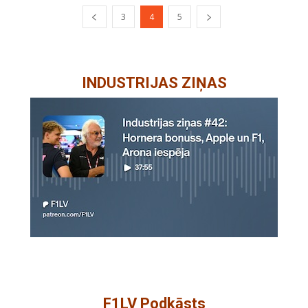
3
4
5
INDUSTRIJAS ZIŅAS
F1LV Podkāsts