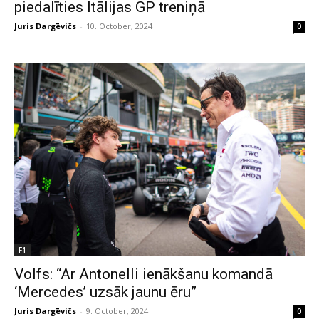
piedalīties Itālijas GP treniņā
Juris Dargēvičs
-
10. October, 2024
0
F1
Volfs: “Ar Antonelli ienākšanu komandā
‘Mercedes’ uzsāk jaunu ēru”
Juris Dargēvičs
-
9. October, 2024
0