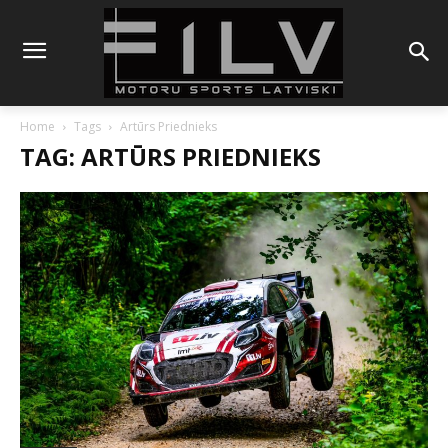
Home
Tags
Artūrs Priednieks
TAG: ARTŪRS PRIEDNIEKS