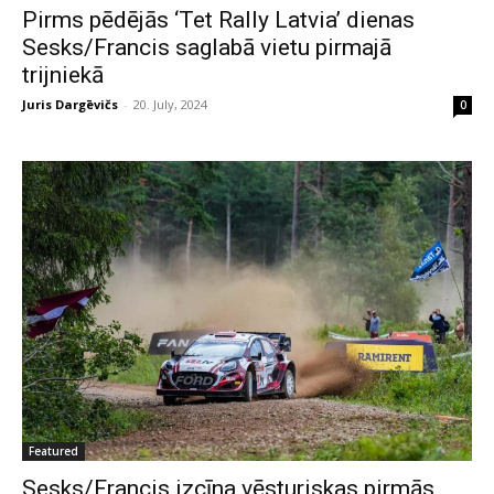
Pirms pēdējās ‘Tet Rally Latvia’ dienas
Sesks/Francis saglabā vietu pirmajā
trijniekā
Juris Dargēvičs
-
20. July, 2024
0
Featured
Sesks/Francis izcīna vēsturiskas pirmās