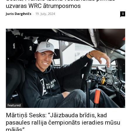
uzvaras WRC ātrumposmos
Juris Dargēvičs
-
19. July, 2024
0
Featured
Mārtiņš Sesks: “Jāizbauda brīdis, kad
pasaules rallija čempionāts ieradies mūsu
mājās”