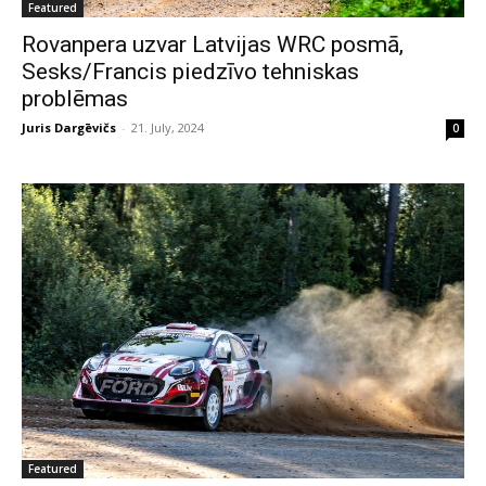
Featured
Rovanpera uzvar Latvijas WRC posmā,
Sesks/Francis piedzīvo tehniskas
problēmas
Juris Dargēvičs
-
21. July, 2024
0
Featured