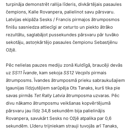
turpināja demonstrēt rallija līderis, divkārtējais pasaules
čempions, Kalle Rovanpera, palielinot savu pārsvaru.
Latvijas ekipāža Sesks / Francis pirmajos ātrumposmos
finišu sasniedza attiecīgi ar ceturto un piekto ātrāko
rezultātu, saglabājot pussekundes pārsvaru pār tuvāko
sekotāju, astoņkārtējo pasaules čempionu Sebastjēnu
Ožjē.
Pēc nelielas pauzes mediju zonā Kuldīgā, braucēji devās
uz
SS11 Īvande
, kam sekoja
SS12 Vecpils
pirmais
ātrumposms. Īvandes ātrumposmā prieku sabraukušajiem
Igaunijas līdzjutējiem sarūpēja Ots Tanaks, kurš tika pie
savas pirmās
Tet Rally Latvia
ātrumposma uzvaras. Pēc
divu nākamo ātrumposmu veikšanas kopvērtējumā
pārsvaru jau līdz 34,8 sekundēm bija palielinājis
Rovanpera, savukārt Sesks no Ožjē atpalika par 0,6
sekundēm. Līderu trijniekam strauji tuvojās arī Tanaks,