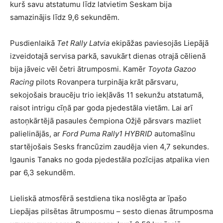
kurš savu atstatumu līdz latvietim Seskam bija
samazinājis līdz 9,6 sekundēm.
Pusdienlaikā
Tet Rally Latvia
ekipāžas paviesojās Liepājā
izveidotajā servisa parkā, savukārt dienas otrajā cēlienā
bija jāveic vēl četri ātrumposmi. Kamēr
Toyota Gazoo
Racing
pilots Rovanpera turpināja krāt pārsvaru,
sekojošais braucēju trio iekļāvās 11 sekunžu atstatumā,
raisot intrigu cīņā par goda pjedestāla vietām. Lai arī
astoņkārtējā pasaules čempiona Ožjē pārsvars mazliet
palielinājās, ar
Ford Puma Rally1 HYBRID
automašīnu
startējošais Sesks francūzim zaudēja vien 4,7 sekundes.
Igaunis Tanaks no goda pjedestāla pozīcijas atpalika vien
par 6,3 sekundēm.
Lieliskā atmosfērā sestdiena tika noslēgta ar īpašo
Liepājas pilsētas ātrumposmu – sesto dienas ātrumposma