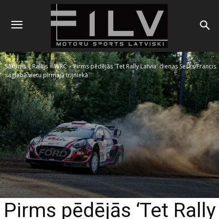
Sākums
Rallijs
WRC
Pirms pēdējās 'Tet Rally Latvia' dienas Sesks/Francis
saglabā vietu pirmajā trijniekā
Pirms pēdējās ‘Tet Rally