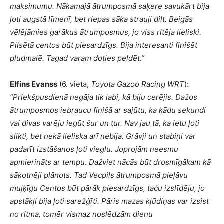
maksimumu. Nākamajā ātrumposmā saķere savukārt bija
ļoti augstā līmenī, bet riepas sāka strauji dilt. Beigās
vēlējāmies garākus ātrumposmus, jo viss ritēja lieliski.
Pilsētā centos būt piesardzīgs. Bija interesanti finišēt
pludmalē. Tagad varam doties peldēt.
”
Elfins Evanss
(6. vieta,
Toyota Gazoo Racing WRT
):
“Priekšpusdienā negāja tik labi, kā biju cerējis. Dažos
ātrumposmos iebraucu finišā ar sajūtu, ka kādu sekundi
vai divas varēju iegūt šur un tur. Nav jau tā, ka ietu ļoti
slikti, bet nekā lieliska arī nebija. Grāvji un stabiņi var
padarīt izstāšanos ļoti vieglu. Joprojām neesmu
apmierināts ar tempu. Dažviet nācās būt drosmīgākam kā
sākotnēji plānots. Tad Vecpils ātrumposmā pieļāvu
muļķīgu Centos būt pārāk piesardzīgs, taču izslīdēju, jo
apstākļi bija ļoti sarežģīti. Pāris mazas kļūdiņas var izsist
no ritma, tomēr vismaz noslēdzām dienu