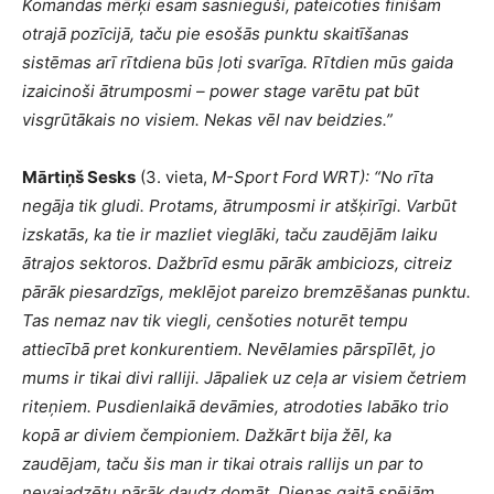
Komandas mērķi esam sasnieguši, pateicoties finišam
otrajā pozīcijā, taču pie esošās punktu skaitīšanas
sistēmas arī rītdiena būs ļoti svarīga. Rītdien mūs gaida
izaicinoši ātrumposmi – power stage varētu pat būt
visgrūtākais no visiem. Nekas vēl nav beidzies.”
Mārtiņš Sesks
(3. vieta,
M-Sport Ford WRT): “
No rīta
negāja tik gludi. Protams, ātrumposmi ir atšķirīgi. Varbūt
izskatās, ka tie ir mazliet vieglāki, taču zaudējām laiku
ātrajos sektoros. Dažbrīd esmu pārāk ambiciozs, citreiz
pārāk piesardzīgs, meklējot pareizo bremzēšanas punktu.
Tas nemaz nav tik viegli, cenšoties noturēt tempu
attiecībā pret konkurentiem. Nevēlamies pārspīlēt, jo
mums ir tikai divi ralliji. Jāpaliek uz ceļa ar visiem četriem
riteņiem. Pusdienlaikā devāmies, atrodoties labāko trio
kopā ar diviem čempioniem. Dažkārt bija žēl, ka
zaudējam, taču šis man ir tikai otrais rallijs un par to
nevajadzētu pārāk daudz domāt. Dienas gaitā spējām