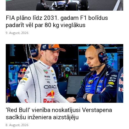
FIA plāno līdz 2031. gadam F1 bolīdus
padarīt vēl par 80 kg vieglākus
9. August, 2026
‘Red Bull’ vienība noskatījusi Verstapena
sacīkšu inženiera aizstājēju
8. August, 2026