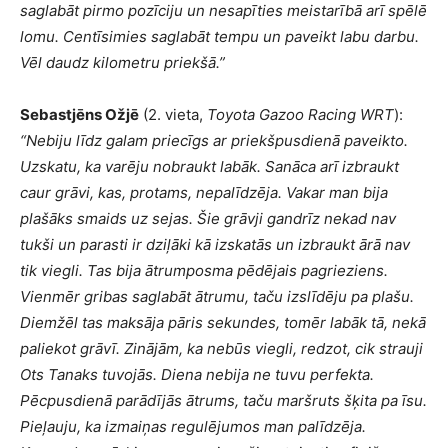
saglabāt pirmo pozīciju un nesapīties meistarībā arī spēlē
lomu. Centīsimies saglabāt tempu un paveikt labu darbu.
Vēl daudz kilometru priekšā.”
Sebastjēns Ožjē
(2. vieta,
Toyota Gazoo Racing WRT
):
“Nebiju līdz galam priecīgs ar priekšpusdienā paveikto.
Uzskatu, ka varēju nobraukt labāk. Sanāca arī izbraukt
caur grāvi, kas, protams, nepalīdzēja. Vakar man bija
plašāks smaids uz sejas. Šie grāvji gandrīz nekad nav
tukši un parasti ir dziļāki kā izskatās un izbraukt ārā nav
tik viegli. Tas bija ātrumposma pēdējais pagrieziens.
Vienmēr gribas saglabāt ātrumu, taču izslīdēju pa plašu.
Diemžēl tas maksāja pāris sekundes, tomēr labāk tā, nekā
paliekot grāvī. Zinājām, ka nebūs viegli, redzot, cik strauji
Ots Tanaks tuvojās. Diena nebija ne tuvu perfekta.
Pēcpusdienā parādījās ātrums, taču maršruts šķita pa īsu.
Pieļauju, ka izmaiņas regulējumos man palīdzēja.