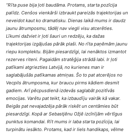
“Rīta puse bija ļoti baudāma. Protams, starta pozīcija
palīdz. Cenšos vienkārši izbraukt pareizās trajektorijas un
neveidot kaut ko dramatisku. Dienas laikā mums ir daudz
jaunu ātrumposmu, tādēļ nav viegli visu atcerēties.
Līkumi dažviet ir ļoti šauri un redzēju, ka dažas
trajektorijas izgājušas pārāk plaši. No rīta paņēmām jaunu
riepu komplektu. Bijām piesardzīgi, lai nenāktos izmantot
rezerves riteni. Pagaidām stratēģija strādā labi. Ir ļoti
patīkami atgriezties Latvijā, no kurienes man ir
saglabājušās patīkamas atmiņas. Šo to pat atcerējos no
Vecpils ātrumposma, kur braucu pirms kādiem desmit
gadiem. Arī pēcpusdienā izdevās saglabāt pozitīvās
emocijas. Varētu pat teikt, ka izbaudīju vairāk kā vakar.
Beigās pat nevajadzēja pārāk riskēt un centāmies būt
piesardzīgi. Kopā ar Sebastjēnu Ožjē izcīnījām vērtīgus
punktus komandai. Rīt mums ir laba starta pozīcija, lai
turpinātu iesākto. Protams, kad ir liels handikaps, vēlme