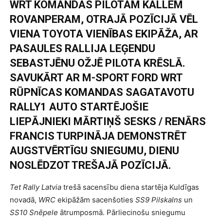
WRT KOMANDAS PILOTAM KALLEM
ROVANPERAM, OTRAJĀ POZĪCIJĀ VĒL
VIENA TOYOTA VIENĪBAS EKIPĀŽA, AR
PASAULES RALLIJA LEĢENDU
SEBASTJĒNU OŽJĒ PILOTA KRĒSLĀ.
SAVUKĀRT AR M-SPORT FORD WRT
RŪPNĪCAS KOMANDAS SAGATAVOTU
RALLY1 AUTO STARTĒJOŠIE
LIEPĀJNIEKI MĀRTIŅŠ SESKS / RENĀRS
FRANCIS TURPINĀJA DEMONSTRĒT
AUGSTVĒRTĪGU SNIEGUMU, DIENU
NOSLĒDZOT TREŠAJĀ POZĪCIJĀ.
Tet Rally Latvia
trešā sacensību diena startēja Kuldīgas
novadā,
WRC
ekipāžām sacenšoties
SS9 Pilskalns
un
SS10 Snēpele
ātrumposmā. Pārliecinošu sniegumu