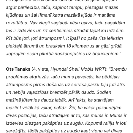
atgūt pārliecību, taču, kāpinot tempu, piezagās mazas
kļūdiņas un šai līmenī katra mazākā kļūda ir manāma
rezultātos. Nav viegli saglabāt vēsu galvu, taču pagaidām
tas ir izdevies un rīt centīsimies strādāt tāpat kā līdz šim.
Rīt būs ļoti, ļoti ātrumposmi. It īpaši no paša rīta ieliksim
piektajā ātrumā un brauksim 18 kilometrus ar gāzi grīdā.
Joprojām esam pilnībā noskaņojušies uz braucieniem.
”
Ots Tanaks
(4. vieta,
Hyundai Shell Mobis WRT
):
“Bremžu
problēmas atgriezās, taču mums paveicās, ka pēdējais
ātrumposms pirms došanās uz servisa parku bija ļoti ātrs
un nebija vajadzības bremzēt pārāk daudz. Šodien
mašīnā jūtamies daudz labāk. Arī fakts, ka startējam
mazliet vēlāk kā vakar, palīdz. Žēl, ka vakar pazaudējām
divas pozīcijas, taču strādājam ar to, kas mums ir. Mums ir
izdevies diezgan pakāpties uz augšu. Kopumā rallijs ir ļoti
sarežģīts, tādēļ pakāpties uz augšu kaut vienu vai divas