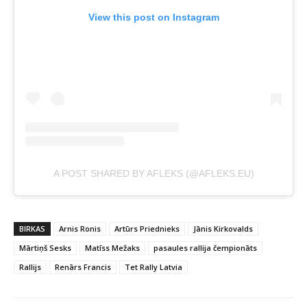
View this post on Instagram
A POST SHARED BY AFLEKS (@AFLEKS.EU)
BIRKAS
Arnis Ronis
Artūrs Priednieks
Jānis Kirkovalds
Mārtiņš Sesks
Matīss Mežaks
pasaules rallija čempionāts
Rallijs
Renārs Francis
Tet Rally Latvia