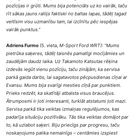
pozīcijas ir grūti. Mums bija potenciāls uz ko vairāk, taču
rīt sākas jauns rallijs faktiski no baltas lapas, tādēļ tagad
veltīsim visu uzmanību tam, lai izcīnītu pēc iespējas
vairāk punktus.”
Adriens Furmo
(5. vieta,
M-Sport Ford WRT): “
Mums
pietrūka saķeres, tādēļ taisnēs pamatīgi mocījāmies un
zaudējām daudz laika. Uz Takamoto Katsutas rēķina
izdevās iegūt vienu pozīciju, taču zinājām, ka servisa
parkā gaida darbs, lai sagatavotos pēcpusdienas cīņai ar
Evansu. Mums bija svarīgi mesties cīņā par punktiem.
Prieks redzēt, ka skatītāji atbalsta visus braucējus.
Ātrumposmi ir ļoti interesanti, turklāt atstatumi ļoti mazi.
Servisa parkā tika veiktas izmaiņas regulējumos, kas
padarīja situāciju pozitīvāku. Tās tika veiktas domājot par
to, kā uzlabot saķeri. Biju priecīgs par progresu, taču
noskaņojums palika nemainīgs – centāmies izspiest