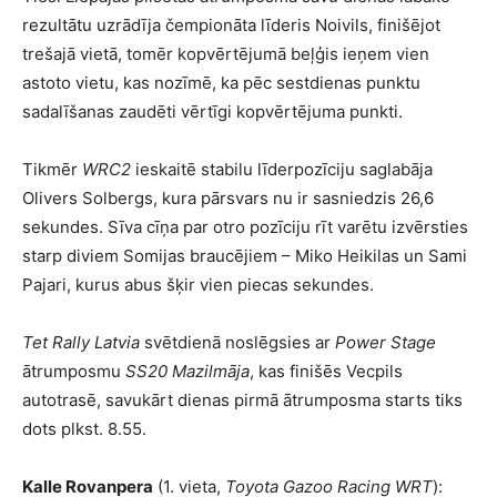
rezultātu uzrādīja čempionāta līderis Noivils, finišējot
trešajā vietā, tomēr kopvērtējumā beļģis ieņem vien
astoto vietu, kas nozīmē, ka pēc sestdienas punktu
sadalīšanas zaudēti vērtīgi kopvērtējuma punkti.
Tikmēr
WRC2
ieskaitē stabilu līderpozīciju saglabāja
Olivers Solbergs, kura pārsvars nu ir sasniedzis 26,6
sekundes. Sīva cīņa par otro pozīciju rīt varētu izvērsties
starp diviem Somijas braucējiem – Miko Heikilas un Sami
Pajari, kurus abus šķir vien piecas sekundes.
Tet Rally Latvia
svētdienā noslēgsies ar
Power Stage
ātrumposmu
SS20 Mazilmāja
, kas finišēs Vecpils
autotrasē, savukārt dienas pirmā ātrumposma starts tiks
dots plkst. 8.55.
Kalle Rovanpera
(1. vieta,
Toyota Gazoo Racing WRT
):