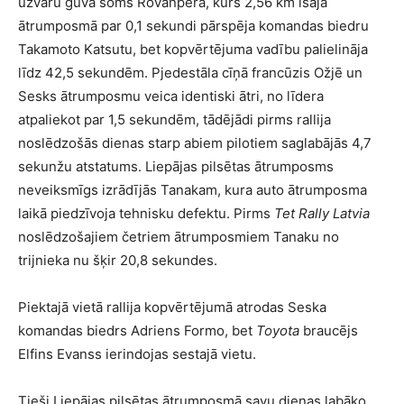
uzvaru guva soms Rovanpera, kurš 2,56 km īsajā
ātrumposmā par 0,1 sekundi pārspēja komandas biedru
Takamoto Katsutu, bet kopvērtējuma vadību palielināja
līdz 42,5 sekundēm. Pjedestāla cīņā francūzis Ožjē un
Sesks ātrumposmu veica identiski ātri, no līdera
atpaliekot par 1,5 sekundēm, tādējādi pirms rallija
noslēdzošās dienas starp abiem pilotiem saglabājās 4,7
sekunžu atstatums. Liepājas pilsētas ātrumposms
neveiksmīgs izrādījās Tanakam, kura auto ātrumposma
laikā piedzīvoja tehnisku defektu. Pirms
Tet Rally Latvia
noslēdzošajiem četriem ātrumposmiem Tanaku no
trijnieka nu šķir 20,8 sekundes.
Piektajā vietā rallija kopvērtējumā atrodas Seska
komandas biedrs Adriens Formo, bet
Toyota
braucējs
Elfins Evanss ierindojas sestajā vietu.
Tieši Liepājas pilsētas ātrumposmā savu dienas labāko