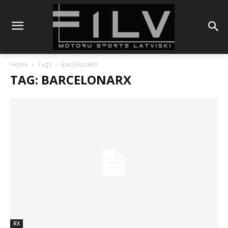
Home
Tags
BarcelonaRX
TAG: BARCELONARX
RX