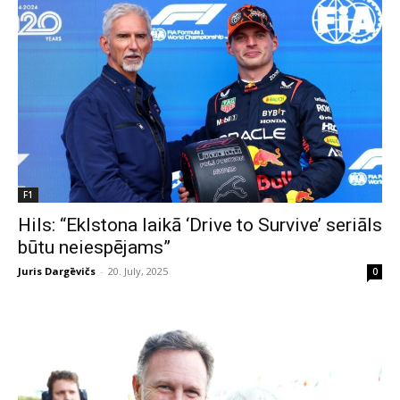
F1
Hils: “Eklstona laikā ‘Drive to Survive’ seriāls
būtu neiespējams”
Juris Dargēvičs
-
20. July, 2025
0