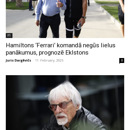
F1
Hamiltons ‘Ferrari’ komandā negūs lielus
panākumus, prognozē Eklstons
Juris Dargēvičs
-
11. February, 2025
0