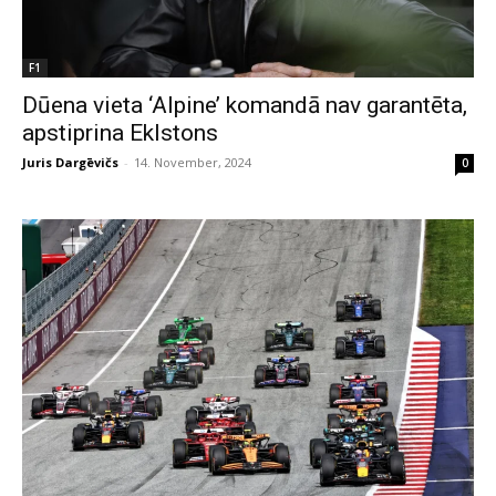
F1
Dūena vieta ‘Alpine’ komandā nav garantēta,
apstiprina Eklstons
Juris Dargēvičs
-
14. November, 2024
0