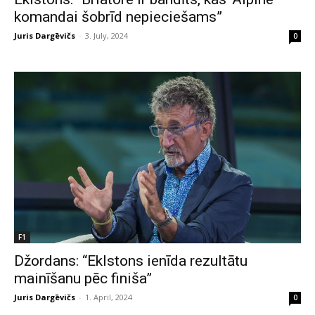
komandai šobrīd nepieciešams”
Juris Dargēvičs
-
3. July, 2024
0
F1
Džordans: “Eklstons ienīda rezultātu
mainīšanu pēc finiša”
Juris Dargēvičs
-
1. April, 2024
0