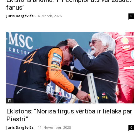
fanus’
Juris Dargēvičs
-
4. March, 2026
0
F1
Eklstons: “Norisa tirgus vērtība ir lielāka par
Piastri”
Juris Dargēvičs
-
11. November, 2025
0