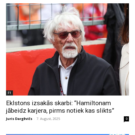
F1
Eklstons izsakās skarbi: “Hamiltonam
jābeidz karjera, pirms notiek kas slikts”
Juris Dargēvičs
-
7. August, 2025
0