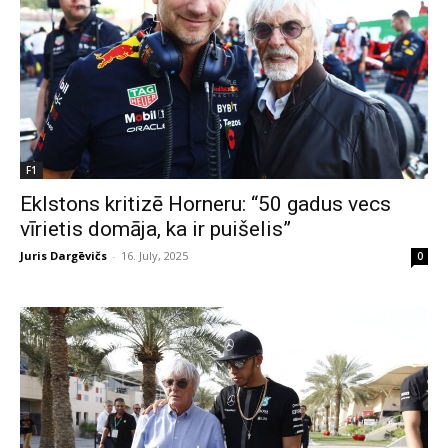
F1
Eklstons kritizē Horneru: “50 gadus vecs
vīrietis domāja, ka ir puišelis”
Juris Dargēvičs
-
16. July, 2025
0