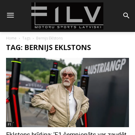
Home
Tags
Bernijs Eklstons
TAG: BERNIJS EKLSTONS
F1
Eklstons brīdina: ‘F1 čempionāts var zaudēt