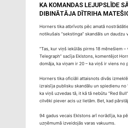
KA KOMANDAS LEJUPSLĪDE S
DIBINĀTĀJA DĪTRIHA MATEŠI
Horners tika atbrīvots pēc amatā nostrādāt
notikušais “sekstinga” skandāls un daudzu 
“Tas, kur viņš iekūlās pirms 18 mēnešiem – v
Telegraph” sacīja Eklstons, komentējot Horne
domāja, ka viņam ir 20 – ka viņš ir viens no 
Horners tika oficiāli attaisnots divās izme
izraisīja publisku skandālu un spiedienu no
ka viņš uzvedas tā, it kā tā nebūtu “Red Bu
cilvēki piever acis uz lietām. Bet, kad pārstāj
94 gadus vecais Eklstons arī norādīja, ka pē
uzņēmumā izveidojās varas vakuums.