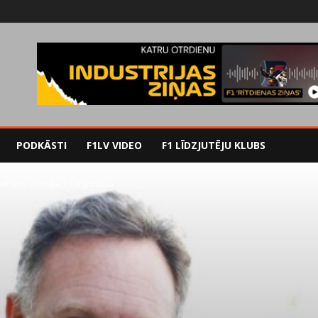
PODKĀSTI
F1LV VIDEO
F1 LĪDZJUTĒJU KLUBS
īrietis domāja, ka ir puišelis"