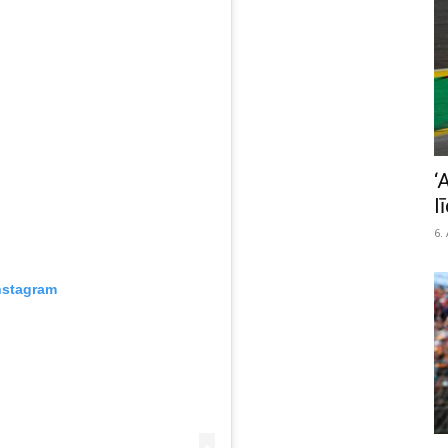
‘
l
6.
nstagram