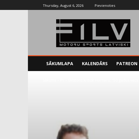
Thursday, August 6, 2026
Pievienoties
SĀKUMLAPA
KALENDĀRS
PATREON
Sākums
F1
Eklstons kritizē Horneru: "50 gadus vecs v