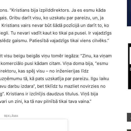
tons. “Kristians bija izpilddirektors. Ja es esmu kāda
is. Gribu darīt visu, ko uzskatu par pareizu, un, ja
d Kristians vairs nevar būt šādā pozīcijā un darīt to, ko
li. Tu nevari vadīt kaut ko tikai pa pusei. Ir vajadzīgs
slēdz gaismu. Patiesībā vajadzīgs tikai viens cilvēks.”
t visu beigu beigās viņu tomēr iegāza: “Zinu, ka viņam
 komerciālo pusi kādam citam. Viņa doma bija, “esmu
irektoru, kas spēj visu – no inženierijas līdz
 uzņēmumu tā, kā pats uzskatīja par pareizu. Ilgu laiku
 savu darbu izdara”, bet tiklīdz tu mazliet novirzies no
”. Kristians ir izcīnījis daudzus titulus. Viņš bija
ri un zini, ka tā nav pilnībā tikai tava vaina.”
REKLĀMA