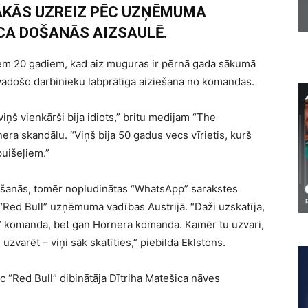
ĀKĀS UZREIZ PĒC UZŅĒMUMA
CA DOŠANĀS AIZSAULĒ.
iem 20 gadiem, kad aiz muguras ir pērnā gada sākumā
vadošo darbinieku labprātīga aiziešana no komandas.
iņš vienkārši bija idiots,” britu medijam “The
ra skandālu. “Viņš bija 50 gadus vecs vīrietis, kurš
puišeļiem.”
klēšanās, tomēr nopludinātas “WhatsApp” sarakstes
 “Red Bull” uzņēmuma vadības Austrijā. “Daži uzskatīja,
ll” komanda, bet gan Hornera komanda. Kamēr tu uzvari,
 uzvarēt – viņi sāk skatīties,” piebilda Eklstons.
c “Red Bull” dibinātāja Dītriha Matešica nāves