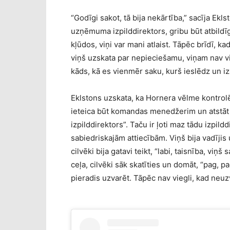
“Godīgi sakot, tā bija nekārtība,” sacīja Ekls
uzņēmuma izpilddirektors, gribu būt atbildīga
kļūdos, viņi var mani atlaist. Tāpēc brīdī, ka
viņš uzskata par nepieciešamu, viņam nav vieg
kāds, kā es vienmēr saku, kurš ieslēdz un iz
Eklstons uzskata, ka Hornera vēlme kontrolē
ieteica būt komandas menedžerim un atstāt
izpilddirektors”. Taču ir ļoti maz tādu izpildd
sabiedriskajām attiecībām. Viņš bija vadījis
cilvēki bija gatavi teikt, “labi, taisnība, viņš
ceļa, cilvēki sāk skatīties un domāt, “pag, pag
pieradis uzvarēt. Tāpēc nav viegli, kad neuzva