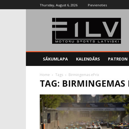
Thursday, August 6, 2026
Pievienoties
SĀKUMLAPA
KALENDĀRS
PATREON
Home
Tags
Birmingemas ePrix
TAG: BIRMINGEMAS 