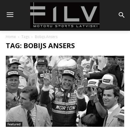
Home
Tags
Bobijs Ansers
TAG: BOBIJS ANSERS
Featured