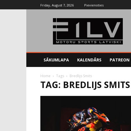
Friday, August 7, 2026
Pievienoties
SĀKUMLAPA
KALENDĀRS
PATREON
Home
Tags
Bredlijs Smits
TAG: BREDLIJS SMITS