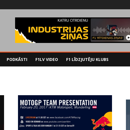
PODKĀSTI
F1LV VIDEO
F1 LĪDZJUTĒJU KLUBS