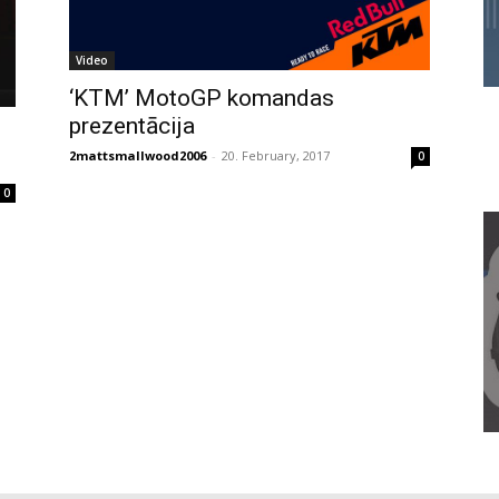
Video
‘KTM’ MotoGP komandas
prezentācija
2mattsmallwood2006
-
20. February, 2017
0
0