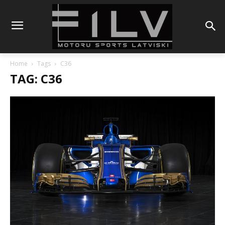
Home
Tags
C36
TAG: C36