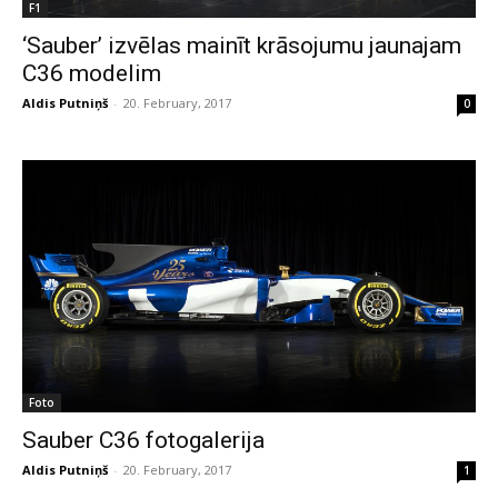
F1
‘Sauber’ izvēlas mainīt krāsojumu jaunajam
C36 modelim
Aldis Putniņš
-
20. February, 2017
0
Foto
Sauber C36 fotogalerija
Aldis Putniņš
-
20. February, 2017
1