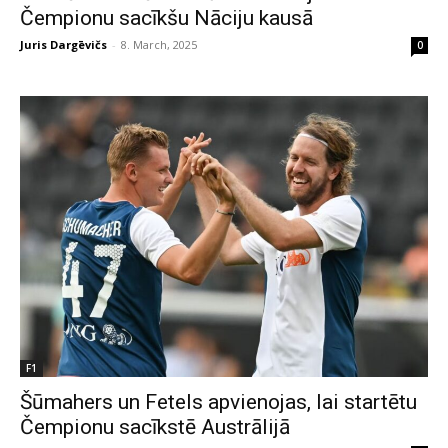
Čempionu sacīkšu Nāciju kausā
Juris Dargēvičs
-
8. March, 2025
0
F1
Šūmahers un Fetels apvienojas, lai startētu
Čempionu sacīkstē Austrālijā