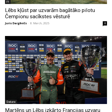
F1
Lēbs kļūst par uzvarām bagātāko pilotu
Čempionu sacīkstes vēsturē
Juris Dargēvičs
-
8. March, 2025
0
Dakara
Martēns un Lēbs izkārto Francijas uzvaru