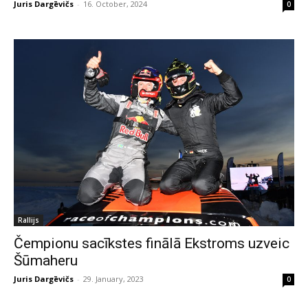
Juris Dargēvičs
-
16. October, 2024
0
Rallijs
Čempionu sacīkstes finālā Ekstroms uzveic
Šūmaheru
Juris Dargēvičs
-
29. January, 2023
0