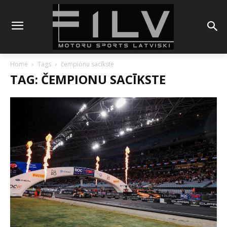
Home
Tags
čempionu sacīkste
TAG: ČEMPIONU SACĪKSTE