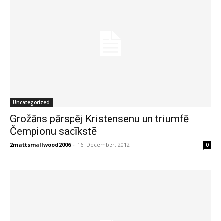
Uncategorized
Grožāns pārspēj Kristensenu un triumfē
Čempionu sacīkstē
2mattsmallwood2006
-
16. December, 2012
0