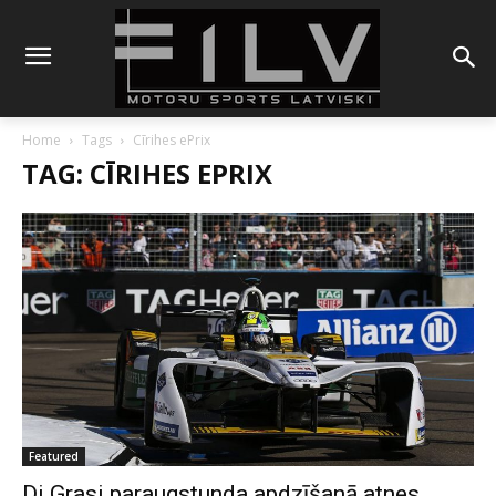
Home
Tags
Cīrihes ePrix
TAG: CĪRIHES EPRIX
Featured
Di Grasi paraugstunda apdzīšanā atnes