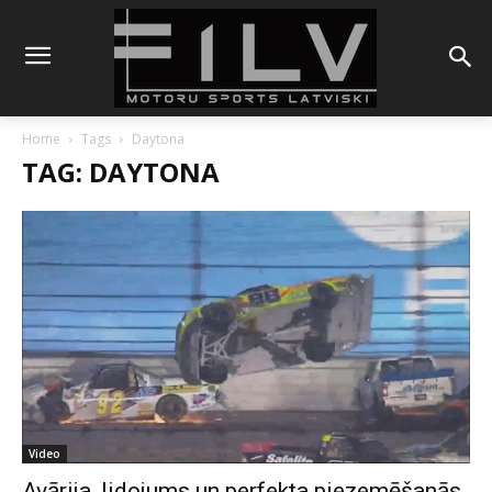
Home
Tags
Daytona
TAG: DAYTONA
Video
Avārija, lidojums un perfekta piezemēšanās