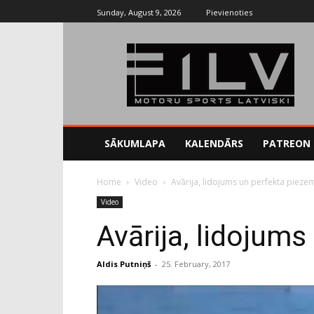
Sunday, August 9, 2026
Pievienoties
SĀKUMLAPA
KALENDĀRS
PATREON
Home
Video
Avārija, lidojums un perfekta piez
Video
Avārija, lidojum
Aldis Putniņš
-
25. February, 2017