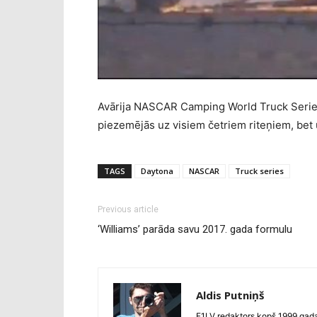
Avārija NASCAR Camping World Truck Series 
piezemējās uz visiem četriem riteņiem, bet 
TAGS
Daytona
NASCAR
Truck series
Previous article
‘Williams’ parāda savu 2017. gada formulu
Aldis Putniņš
F1LV redaktors kopš 1999.gada