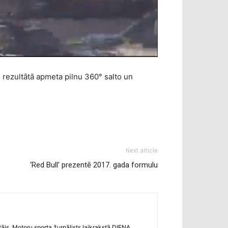
rezultātā apmeta pilnu 360° salto un
Next article
‘Red Bull’ prezentē 2017. gada formulu
s. Motoru sporta žurnālists laikrakstā DIENA.