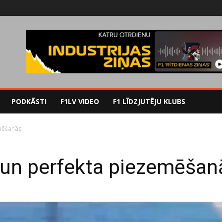
PODKĀSTI
F1LV VIDEO
F1 LĪDZJUTĒJU KLUBS
emēšanās
s un perfekta piezemēšan