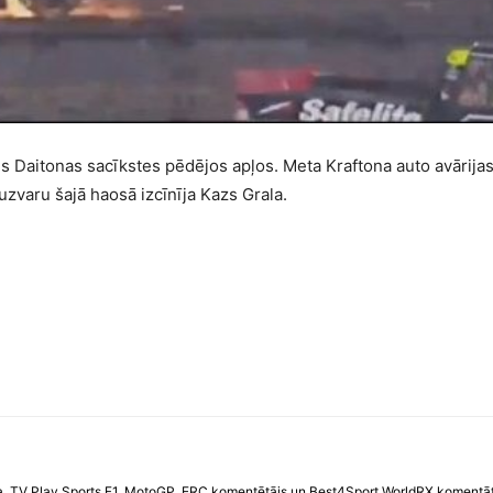
Daitonas sacīkstes pēdējos apļos. Meta Kraftona auto avārijas 
uzvaru šajā haosā izcīnīja Kazs Grala.
. TV Play Sports F1, MotoGP, ERC komentētājs un Best4Sport WorldRX komentātāj