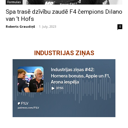
Formulas
Spa trasē dzīvību zaudē F4 čempions Dilano
van ‘t Hofs
Roberts Graudiņš
-
1. July, 2023
0
INDUSTRIJAS ZIŅAS