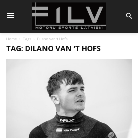
Home
Tags
Dilano van ‘t Hofs
TAG: DILANO VAN ‘T HOFS