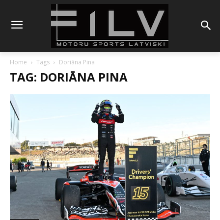
Home
Tags
Doriāna Pina
TAG: DORIĀNA PINA