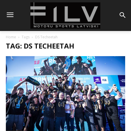
Home
Tags
DS Techeetah
TAG: DS TECHEETAH