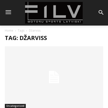
Home
Tags
Džarviss
TAG: DŽARVISS
Uncategorized