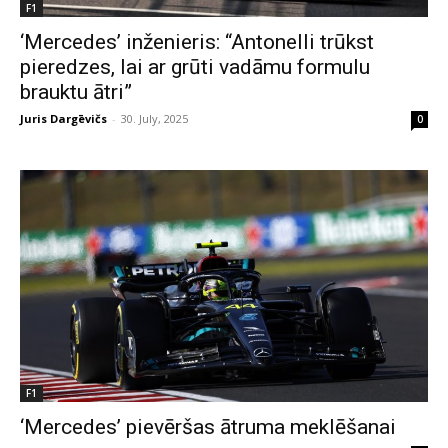
F1
‘Mercedes’ inženieris: “Antonelli trūkst
pieredzes, lai ar grūti vadāmu formulu
brauktu ātri”
Juris Dargēvičs
-
30. July, 2025
0
F1
‘Mercedes’ pievēršas ātruma meklēšanai