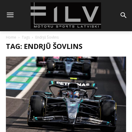
Home
Tags
Endrjū Šovlins
TAG: ENDRJŪ ŠOVLINS