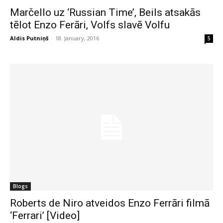
Marčello uz ‘Russian Time’, Beils atsakās
tēlot Enzo Ferāri, Volfs slavē Volfu
Aldis Putniņš
-
18. January, 2016
5
Blogs
Roberts de Niro atveidos Enzo Ferrāri filmā
‘Ferrari’ [Video]