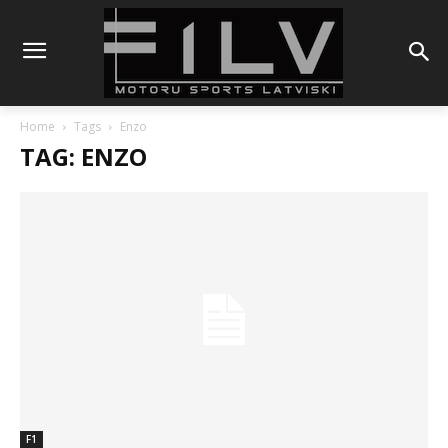
Home
Tags
Enzo
TAG: ENZO
F1