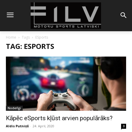
Home
Tags
ESports
TAG: ESPORTS
Noderīgi
Kāpēc eSports kļūst arvien populārāks?
Aldis Putniņš
-
24. April, 2020
0