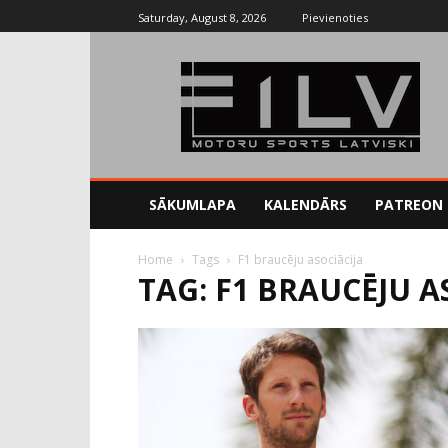
Saturday, August 8, 2026
Pievienoties
SĀKUMLAPA
KALENDĀRS
PATREON
Home
Tags
F1 braucēju asociācija
TAG: F1 BRAUCĒJU A