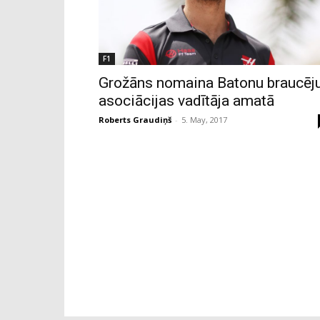
F1
Grožāns nomaina Batonu braucēj
asociācijas vadītāja amatā
Roberts Graudiņš
-
5. May, 2017