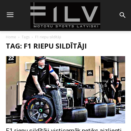
Home
Tags
F1 riepu sildītāji
TAG: F1 RIEPU SILDĪTĀJI
F1
F1 riepu sildītāji visticamāk netiks aizliegti