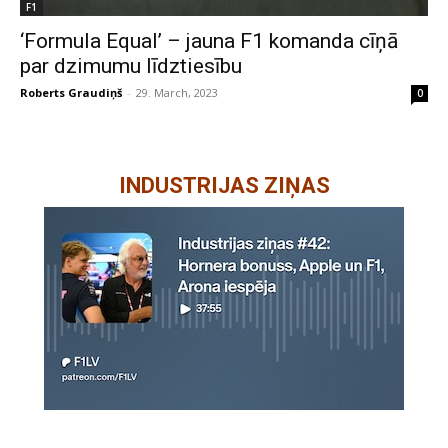
F1
‘Formula Equal’ – jauna F1 komanda cīņā
par dzimumu līdztiesību
Roberts Graudiņš
-
29. March, 2023
0
INDUSTRIJAS ZIŅAS