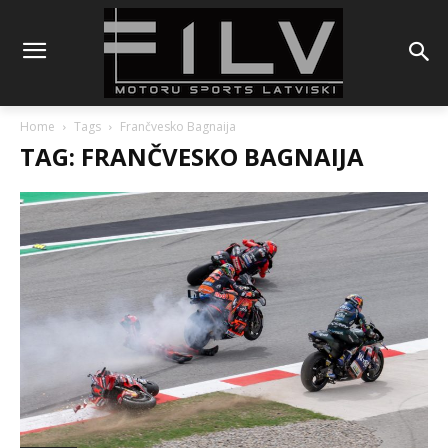
Home
Tags
Frančvesko Bagnaija
TAG: FRANČVESKO BAGNAIJA