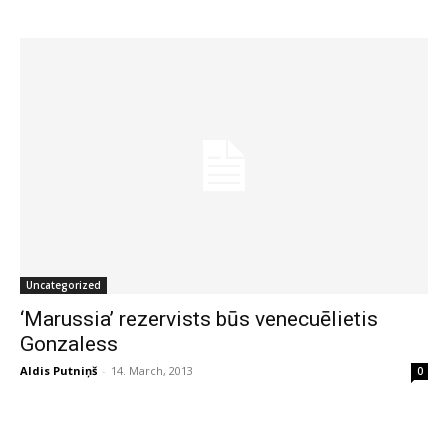
Uncategorized
‘Marussia’ rezervists būs venecuēlietis
Gonzaless
Aldis Putniņš
-
14. March, 2013
0