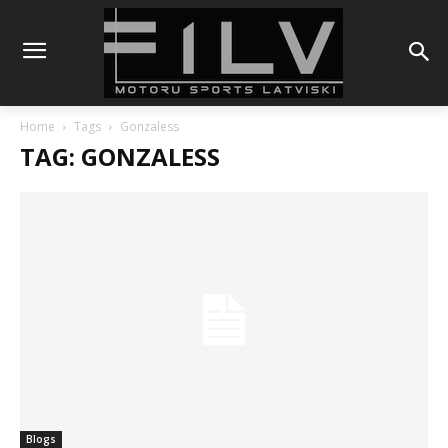
Home
Tags
Gonzaless
TAG: GONZALESS
Blogs