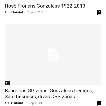
Hosē Froilans Gonzaless 1922-2013
Aldis Putniņš
-
15. June, 2013
0
F1
Bahreinas GP ziņas: Gonzaless treniņos,
Salo tiesnesis, divas DRS zonas
Aldis Putniņš
-
18. April, 2013
0