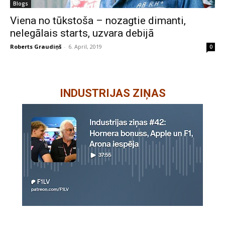
Blogs
Viena no tūkstoša – nozagtie dimanti,
nelegālais starts, uzvara debijā
Roberts Graudiņš
-
6. April, 2019
0
INDUSTRIJAS ZIŅAS