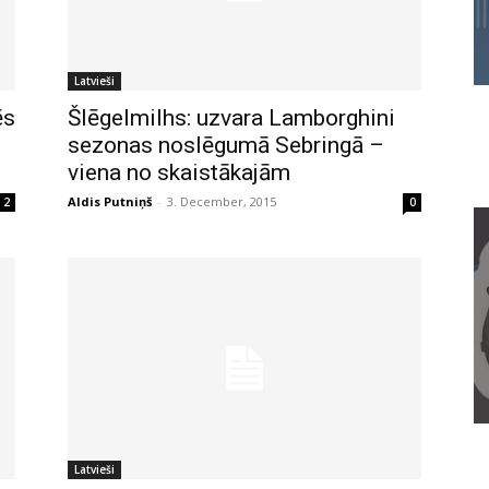
Latvieši
ēs
Šlēgelmilhs: uzvara Lamborghini
sezonas noslēgumā Sebringā –
viena no skaistākajām
Aldis Putniņš
-
3. December, 2015
2
0
Latvieši