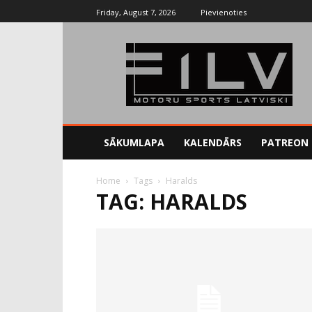
Friday, August 7, 2026
Pievienoties
SĀKUMLAPA
KALENDĀRS
PATREON
Home
Tags
Haralds
TAG: HARALDS