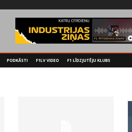
PODKĀSTI
F1LV VIDEO
F1 LĪDZJUTĒJU KLUBS