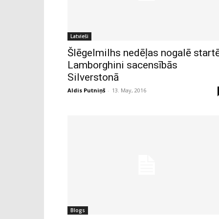
Latvieši
Šlēgelmilhs nedēļas nogalē start
Lamborghini sacensībās
Silverstonā
Aldis Putniņš
-
13. May, 2016
Blogs