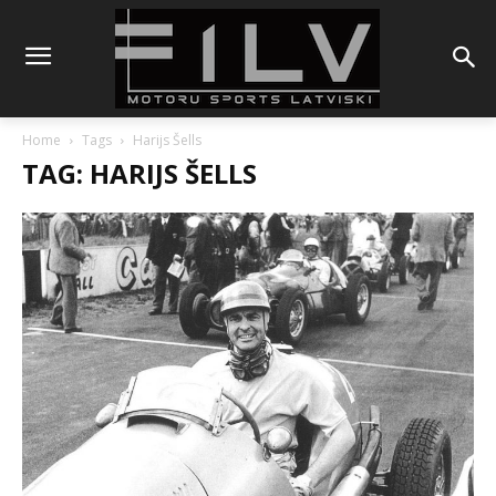
Home
Tags
Harijs Šells
TAG: HARIJS ŠELLS