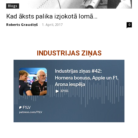
Blogs
Kad āksts palika izjokotā lomā…
Roberts Graudiņš
-
1. April, 2017
0
INDUSTRIJAS ZIŅAS