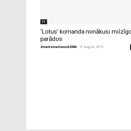
F1
‘Lotus’ komanda nonākusi milzīg
parādos
2mattsmallwood2006
-
8. August, 2013