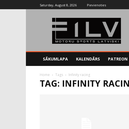
Saturday, August 8, 2026
Pievienoties
SĀKUMLAPA
KALENDĀRS
PATREON
Home
Tags
Infinity racing
TAG: INFINITY RACI