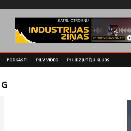
PODKĀSTI
F1LV VIDEO
F1 LĪDZJUTĒJU KLUBS
NG