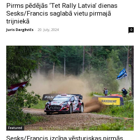
Pirms pēdējās ‘Tet Rally Latvia’ dienas
Sesks/Francis saglabā vietu pirmajā
trijniekā
Juris Dargēvičs
-
20. July, 2024
0
Featured
Sesks/Francis izcīna vēsturiskas pirmās