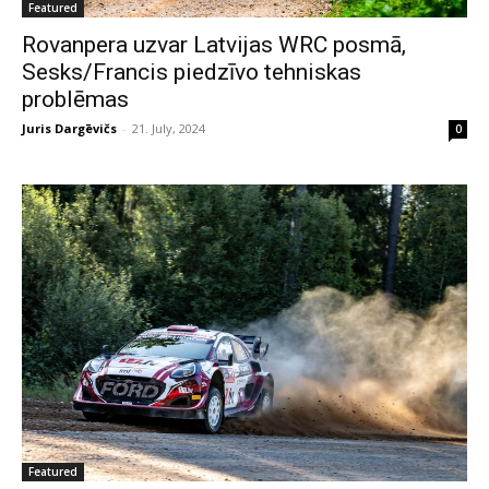
Featured
Rovanpera uzvar Latvijas WRC posmā,
Sesks/Francis piedzīvo tehniskas
problēmas
Juris Dargēvičs
-
21. July, 2024
0
Featured