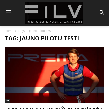
Home
Tags
Jauno pilotu testi
TAG: JAUNO PILOTU TESTI
F1
Jauno pilotu testi: krievs Švarcmans brauks