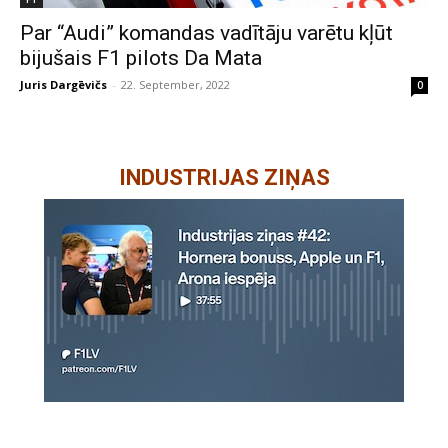
Par “Audi” komandas vadītāju varētu kļūt
bijušais F1 pilots Da Mata
Juris Dargēvičs
-
22. September, 2022
0
INDUSTRIJAS ZIŅAS