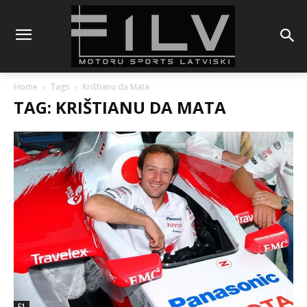
Home
Tags
Krištianu da Mata
TAG: KRIŠTIANU DA MATA
F1