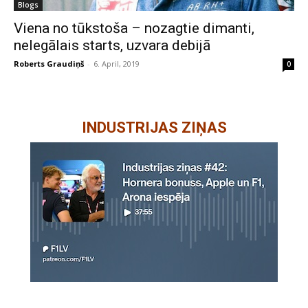
Blogs
Viena no tūkstoša – nozagtie dimanti,
nelegālais starts, uzvara debijā
Roberts Graudiņš
-
6. April, 2019
0
INDUSTRIJAS ZIŅAS