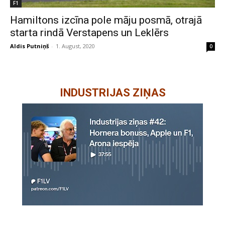
F1
Hamiltons izcīna pole māju posmā, otrajā
starta rindā Verstapens un Leklērs
Aldis Putniņš
-
1. August, 2020
0
INDUSTRIJAS ZIŅAS