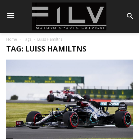
Home
Tags
Luiss Hamiltns
TAG: LUISS HAMILTNS