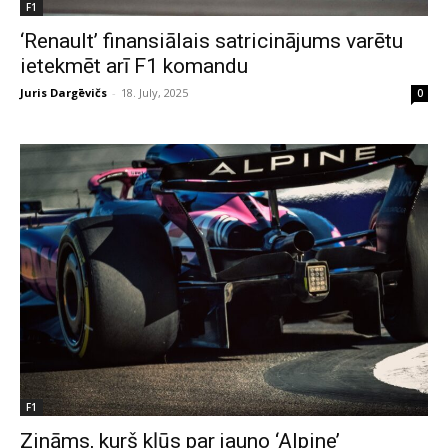
F1
‘Renault’ finansiālais satricinājums varētu
ietekmēt arī F1 komandu
Juris Dargēvičs
-
18. July, 2025
0
F1
Zināms, kurš kļūs par jauno ‘Alpine’