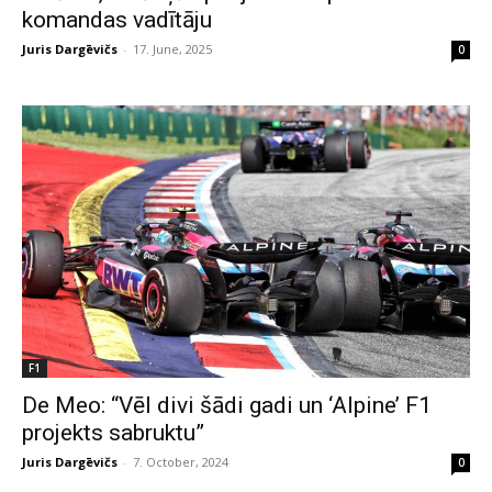
komandas vadītāju
Juris Dargēvičs
-
17. June, 2025
0
F1
De Meo: “Vēl divi šādi gadi un ‘Alpine’ F1
projekts sabruktu”
Juris Dargēvičs
-
7. October, 2024
0