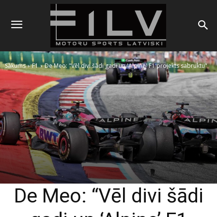
Sākums
F1
De Meo: "Vēl divi šādi gadi un 'Alpine' F1 projekts sabruktu"
De Meo: “Vēl divi šādi