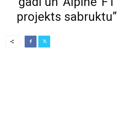
gadi un ‘Alpine’ F1
projekts sabruktu”