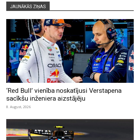
JAUNĀKĀS ZIŅAS
‘Red Bull’ vienība noskatījusi Verstapena
sacīkšu inženiera aizstājēju
8. August, 2026