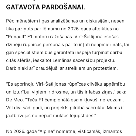
GATAVOTA PĀRDOŠANAI.
Pēc mēnešiem ilgas analizēšanas un diskusijām, nesen
tika paziņots par lēmumu no 2026. gada atteikties no
“Renault” F1 motoru ražošanas. Virī-Šatlijonā esošās
dzinēju rūpnīcas personāls par to ir ļoti neapmierināts, lai
gan speciālistiem būs garantēta iespēja turpināt darbu
citās sfērās, ieskaitot Lemānas sacensību projektu.
Darbinieki arī draudējuši ar streikiem un protestiem.
“Es apbrīnoju Virī-Šatiljonas rūpnīcas cilvēku apņēmību
un izturību, viņiem ir drosme, un tās ir labas ziņas,” saka
De Meo. “Taču F1 čempionātā esam kļuvuši neredzami.
Vēl divi šādi gadi, un projekts pilnībā sabruktu. Mums ir
jāatbrīvojas no nepārtrauktās lejupslīdes.”
No 2026. gada “Alpine” nometne, visticamāk, izmantos