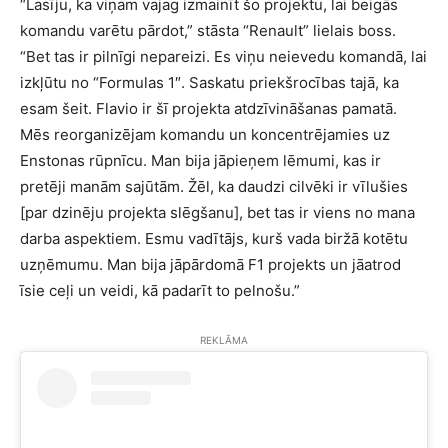
“Lasīju, ka viņam vajag izmainīt šo projektu, lai beigās
komandu varētu pārdot,” stāsta “Renault” lielais boss.
“Bet tas ir pilnīgi nepareizi. Es viņu neievedu komandā, lai
izkļūtu no “Formulas 1″. Saskatu priekšrocības tajā, ka
esam šeit. Flavio ir šī projekta atdzīvināšanas pamatā.
Mēs reorganizējam komandu un koncentrējamies uz
Enstonas rūpnīcu. Man bija jāpieņem lēmumi, kas ir
pretēji manām sajūtām. Žēl, ka daudzi cilvēki ir vīlušies
[par dzinēju projekta slēgšanu], bet tas ir viens no mana
darba aspektiem. Esmu vadītājs, kurš vada biržā kotētu
uzņēmumu. Man bija jāpārdomā F1 projekts un jāatrod
īsie ceļi un veidi, kā padarīt to pelnošu.”
REKLĀMA