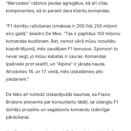
“Mercedes” ražotos jaudas agregātus, kā arī citas
komponentes, kā to parasti dara klientu komandas.
“F1 dzinēju ražošanas izmaksas ir 200 līdz 250 miljoni
eiro gadā,” skaidro De Meo. “Tas ir papildus 150 miljonu
komandas budžetam. Bet, ņemot vērā mūsu rezultātu
kopvērtējumā, mēs zaudējam F1 bonusus. Sponsori to
nevar segt, jo mūsu kabatas ir cauras. Komandas
īpašnieki prot skaitīt, un “Alpine” ir jārada nauda.
Atrodoties 16. un 17. vietā, mēs izskatāmies pēc
jokdariem.”
De Meo arī noliedz izskanējušās baumas, ka Flavio
Briatore pieņemts par konsultantu tādēļ, lai izbeigtu F1
dzinēju projektu un sagatavotu komandu izdevīgai
pārdošanai.